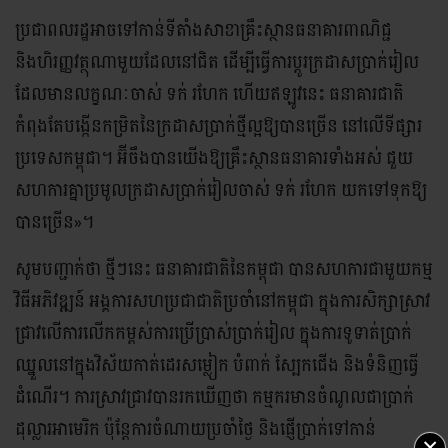
ប្រជាពលរដ្ឋអាចទៅកាន់ទីតាំងសាខាគ្រឹះស្ថានធនាគារពាណិជ្ជ
និងហិរញ្ញវត្ថុណាមួយដែលនៅជិត ដើម្បីធ្វើការប្តូរក្រដាសប្រាក់រៀល
ដែលមានលក្ខណៈចាស់ ទក់ រហែក ហើយឥឡូវនេះ ធនាគារជាតិ
កំពុងតែបង្កើនកម្រិតនៃក្រដាសប្រាក់ថ្មីល្អឱ្យបានច្រើន នៅលើទីផ្សារ
ប្រទេសកម្ពុជា។ អ៊ីចឹងបានយើងឱ្យគ្រឹះស្ថានធនាគារទាំងអស់ ជួយ
សហការគ្នាប្រមូលក្រដាសប្រាក់រៀលចាស់ ទក់ រហែក យកទៅទុកឱ្យ
បានច្រើន»។
សូមបញ្ជាក់ថា ថ្មីៗនេះ ធនាគារជាតិនៃកម្ពុជា បានសហការជាមួយកម្ម
វិធីអភិវឌ្ឍន៍ អង្គការសហប្រជាជាតិប្រចាំនៅកម្ពុជា ក្នុងការសិក្សាស្រាវ
ជ្រាវលើការលើកកម្ពស់ការប្រើប្រាស់ប្រាក់រៀល ក្នុងការទូទាត់ប្រាក់
ឈ្នួលនៅក្នុងវិស័យកាត់ដេរសម្លៀក បំពាក់ ស្បែកជើង និងទំនិញធ្វើ
ដំណើរ។ ការស្រាវជ្រាវបានរកឃើញថា កម្មករមានចំណូលជាប្រាក់
ដុល្លារអាមេរិក ប៉ុន្តែការចំណាយប្រចាំថ្ងៃ និងផ្ញើប្រាក់ទៅកាន់
×