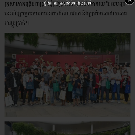
គ្រួសារភាគច្រើនជាប្រាក់រៀលប្រមាណជាង៨០ភាគរយ ដែលបញ្ហា
ផ្ទាំងពាណិជ្ជកម្មនឹងបិទក្នុង
1 វិនាទី
នេះនាំឱ្យកម្មករមានការខាតបង់ពេលវេលា និងប្រាក់កាសដោយសារ
ការប្តូរប្រាក់៕