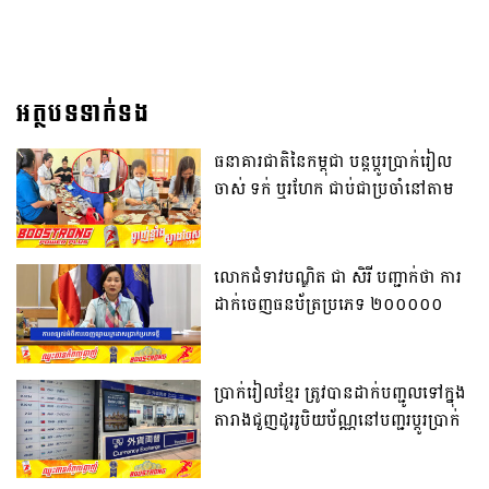
អត្ថបទទាក់ទង
ធនាគារជាតិនៃកម្ពុជា បន្តប្តូរប្រាក់រៀល
ចាស់ ទក់ ឬរហែក ជាប់ជាប្រចាំនៅតាម
បណ្តាសាខាធនាគារជាតិនៃកម្ពុជា
រាជធានី-ខេត្ត ទូទាំងប្រទេស ដោយមិនគិត
កម្រៃសេវា
លោកជំទាវបណ្ឌិត ជា សិរី បញ្ជាក់ថា ការ
ដាក់ចេញធនប័ត្រប្រភេទ ២០០០០០
រៀល នឹងមិនប៉ះពាល់ដល់ចំនួនរូបិយវត្ថុ
ដែលកំពុងចរាចរក្នុងសេដ្ឋកិច្ចកម្ពុជានោះ
ទេ
ប្រាក់រៀលខ្មែរ ត្រូវបានដាក់បញ្ជូលទៅក្នុង
តារាងជួញដូររូបិយប័ណ្ណនៅបញ្ជរប្តូរប្រាក់
របស់ក្រុមហ៊ុន Travelex នៅព្រលាន
យន្តហោះតូក្យូប្រទេសជប៉ុន