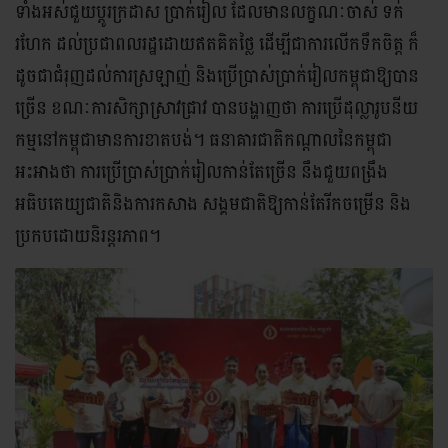
ទាំងអស់ជួយប្តូរក្រដាស ប្រាក់រៀល ដែលមានលក្ខណៈចាស់ ទក់
រហែក ដល់ប្រជាពលរដ្ឋដោយឥតគិតថ្លៃ ដើម្បីជាការលើកទឹកចិត្ត ក៏
ដូចជាជំរុញដល់ការស្រឡាញ់ និងប្រើប្រាស់ប្រាក់រៀលកម្ពុជាឱ្យបាន
ច្រើន ខណៈការសិក្សាស្រាវជ្រាវ បានបង្ហាញថា ការប្រើដុល្លារូបនីយ
កម្មនៅកម្ពុជាមានការខាតបង់។ ធនាគារជាតិកណ្តាលនៃកម្ពុជា
អះអាងថា ការប្រើប្រាស់ប្រាក់រៀលកាន់តែច្រើន នឹងជួយពង្រឹង
អធិបតេយ្យជាតិនិងការកសាង សង្គមជាតិឱ្យកាន់តែរីកចម្រើន និង
ប្រកបដោយនិរន្តរភាព។