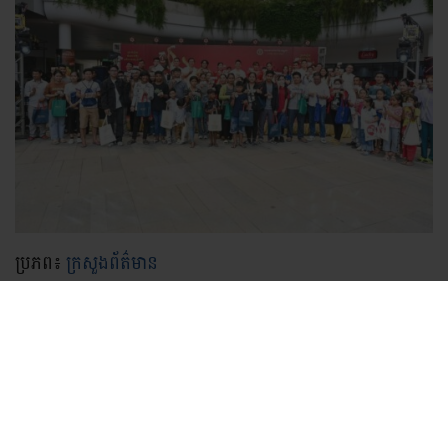
ប្រភព៖
ក្រសួងព័ត៌មាន