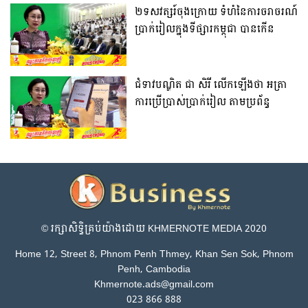
២ទសវត្សរ៍ចុងក្រោយ ទំហំនៃការចរាចរណ៍
ប្រាក់រៀលក្នុងទីផ្សារកម្ពុជា បានកើន
ឡើងជាលំដាប់ជាមធ្យម ១៥% ក្នុង១ឆ្នាំ
ជំទាវបណ្ឌិត ជា សិរី លើកឡើងថា អត្រា
ការប្រើប្រាស់ប្រាក់រៀល តាមប្រព័ន្ធ
អេឡិចត្រូនិកក្នុងឆ្នាំ២០២៣ កើនឡើង
ខ្ពស់
© រក្សា​សិទ្ធិ​គ្រប់​យ៉ាង​ដោយ​ KHMERNOTE MEDIA 2020
Home 12, Street 8, Phnom Penh Thmey, Khan Sen Sok, Phnom
Penh, Cambodia
Khmernote.ads@gmail.com
023 866 888