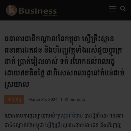
MENU
SEARC
ធនាគារជាតិកណ្តាលនៃកម្ពុជា ស្នើគ្រឹះស្ថាន
ធនាគារឯកជន និងហិរញ្ញវត្ថុទាំងអស់ជួយប្តូរក្រ
ដាក់ ប្រាក់រៀលចាស់ ទក់ រហែកដល់ពលរដ្ឋ
ដោយឥតគិតថ្លៃ ជាពិសេសពលរដ្ឋនៅតំបន់ដាច់
ស្រយាល
March 25, 2024
Khmernote
ហិរញ្ញវត្ថុ
យោងតាមការចុះផ្សាយរបស់
ក្រសួងព័ត៌មាន
បានឱ្យដឹងថា ធនាគារ
ជាតិកណ្តាលនៃកម្ពុជា ស្នើឱ្យគ្រឹះស្ថានធនាគារឯកជន និងហិរញ្ញវត្ថុ