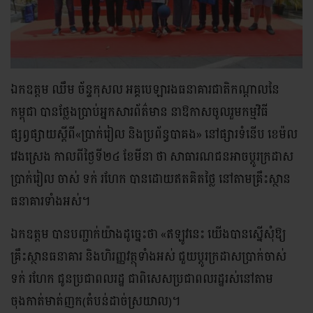
ឯកឧត្តម ឈឹម ច័ន្ទកុសល អគ្គបេឡារងធនាគារជាតិកណ្តាលនៃ
កម្ពុជា បានថ្លែងប្រាប់អ្នកសារព័ត៌មាន នាឱកាសចូលរួមកម្មវិធី
ផ្សព្វផ្សាយស្តីពី«ប្រាក់រៀល និងប្រព័ន្ធបាគង» នៅផ្សារទំនើប ខេម៉ល
វេងស្រេង កាលពីថ្ងៃទី២៤ ខែមីនា ថា សាធារណជនអាចប្តូរក្រដាស
ប្រាក់រៀល ចាស់ ទក់ រហែក បានដោយឥតគិតថ្លៃ នៅតាមគ្រឹះស្ថាន
ធនាគារទាំងអស់។
ឯកឧត្តម បានបញ្ជាក់យ៉ាងដូច្នេះថា «ឥឡូវនេះ យើងបានស្នើសុំឱ្យ
គ្រឹះស្ថានធនាគារ និងហិរញ្ញវត្ថុទាំងអស់ ជួយប្តូរក្រដាសប្រាក់ចាស់
ទក់ រហែក ជូនប្រជាពលរដ្ឋ ជាពិសេសប្រជាពលរដ្ឋរស់នៅតាម
ចុងកាត់មាត់ញក(តំបន់ដាច់ស្រយាល)។