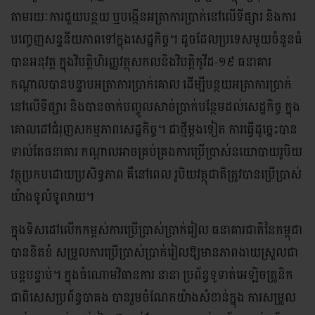
តាមរយៈការជួយបន្ថយ ឬបង្កើនអត្រាការប្រាក់នៅលើទីផ្សារ និងការ
បញ្ចេញសន្ទនីយភាពទៅក្នុងសេដ្ឋកិច្ច។ ដូចដែលប្រទេសមួយចំនួនធំ
បានអនុវត្ត ក្នុងវិបត្តិហិរញ្ញវត្ថុសកលនិងវិបត្តិកូវីដ-១៩ ធនាគារ
កណ្តាលបានបន្ទាបអត្រាការប្រាក់គោល ដើម្បីបន្ថយអត្រាការប្រាក់
នៅលើទីផ្សារ និងបានចាក់បញ្ចូលសាច់ប្រាក់បន្ថែមដល់សេដ្ឋកិច្ច ក្នុង
គោលដៅជំរុញសកម្មភាពសេដ្ឋកិច្ច។ ជាថ្មីម្តងទៀត ការធ្វើដូច្នេះបាន
ទាល់តែធនាគារ កណ្តាលអាចគ្រប់គ្រងការប្រើប្រាស់នយោបាយរូបិយ
វត្ថុប្រកបដោយប្រសិទ្ធភាព គឺនៅពេល រូបិយវត្ថុជាតិត្រូវបានប្រើប្រាស់
យ៉ាងទូលំទូលាយ។
ក្នុងទិសដៅលើកកម្ពស់ការប្រើប្រាស់ប្រាក់រៀល ធនាគារជាតិនៃកម្ពុជា
បានខិតខំ សម្រួលការប្រើប្រាស់ប្រាក់រៀលឱ្យមានភាពងាយស្រួលជា
បន្តបន្ទាប់។ ក្នុងចំណោមវិធានការ នានា ប្រព័ន្ធទូទាត់អេឡិចត្រូនិក
ជាពិសេសប្រព័ន្ធបាគង បានរួមចំណែកយ៉ាងសំខាន់ក្នុង ការសម្រួល