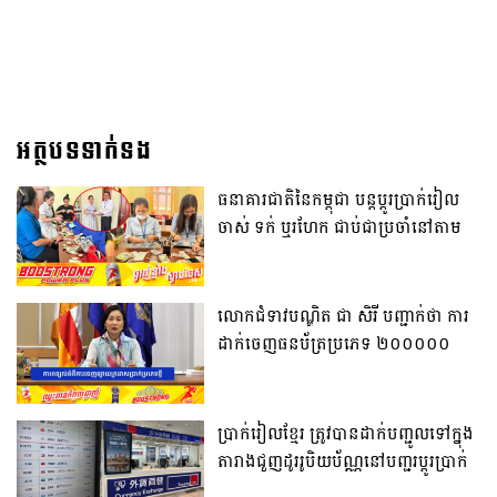
អត្ថបទទាក់ទង
ធនាគារជាតិនៃកម្ពុជា បន្តប្តូរប្រាក់រៀល
ចាស់ ទក់ ឬរហែក ជាប់ជាប្រចាំនៅតាម
បណ្តាសាខាធនាគារជាតិនៃកម្ពុជា
រាជធានី-ខេត្ត ទូទាំងប្រទេស ដោយមិនគិត
កម្រៃសេវា
លោកជំទាវបណ្ឌិត ជា សិរី បញ្ជាក់ថា ការ
ដាក់ចេញធនប័ត្រប្រភេទ ២០០០០០
រៀល នឹងមិនប៉ះពាល់ដល់ចំនួនរូបិយវត្ថុ
ដែលកំពុងចរាចរក្នុងសេដ្ឋកិច្ចកម្ពុជានោះ
ទេ
ប្រាក់រៀលខ្មែរ ត្រូវបានដាក់បញ្ជូលទៅក្នុង
តារាងជួញដូររូបិយប័ណ្ណនៅបញ្ជរប្តូរប្រាក់
របស់ក្រុមហ៊ុន Travelex នៅព្រលាន