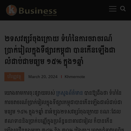
MENU
SEARC
២ទសវត្សរ៍ចុងក្រោយ ទំហំនៃការចរាចរណ៍
ប្រាក់រៀលក្នុងទីផ្សារកម្ពុជា បានកើនឡើងជា
លំដាប់ជាមធ្យម ១៥% ក្នុង១ឆ្នាំ
March 20, 2024
Khmernote
ហិរញ្ញវត្ថុ
យោងតាមការចុះផ្សាយរបស់
ក្រសួងព័ត៌មាន
បានឱ្យដឹងថា ទំហំនៃ
ការចរាចរណ៍ប្រាក់រៀលក្នុងទីផ្សារកម្ពុជាបានកើនឡើងជាលំដាប់ជា
មធ្យម ១៥% ក្នុង១ឆ្នាំ នាអំឡុង២ទសវត្សរ៍ចុងក្រោយ ខណៈដែល
ឥណទាននិងប្រាក់បញ្ញើក្នុងប្រព័ន្ធធនាគារជារៀល ក៏បានកើន
ឡើងលឿនក្នុងអត្រា ៣៥% និង ៣០% រៀងគ្នា។ លោកជំទាវបណ្ឌិត