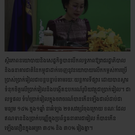
ស្ថិរភាពនយោបាយនិងសេដ្ឋកិច្ចបានបើកលទ្ធភាពឱ្យរាជរដ្ឋាភិបាល
និងធនាគារជាតិនៃកម្ពុជាដាក់ចេញនូវនយោបាយលើកកម្ពស់ការប្រើ
ប្រាស់ប្រាក់រៀលជាបន្តបន្ទាប់តាមរយៈយន្តការទីផ្សារ ដោយបានស្តារ
ទំនុកចិត្តលើប្រាក់រៀលនិងបង្កើតឧបករណ៍រូបិយវត្ថុជាប្រាក់រៀល។ ជា
លទ្ធផល ទំហំប្រាក់រៀលក្នុងចរាចរណ៍បានកើនឡើងជាលំដាប់ជា
មធ្យម ១៥% ក្នុង១ឆ្នាំ នាអំឡុង ២ទសវត្សរ៍ចុងក្រោយ ខណៈដែល
ឥណទាននិងប្រាក់បញ្ញើក្នុងប្រព័ន្ធធនាគារជារៀល ក៏បានកើន
ឡើងលឿនក្នុងអត្រា ៣៥% និង ៣០% រៀងគ្នា។