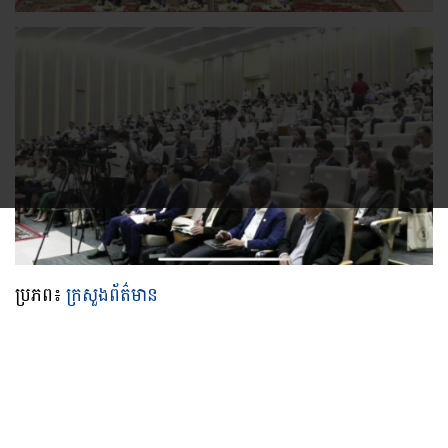
ប្រភព៖
ក្រសួងព័ត៌មាន