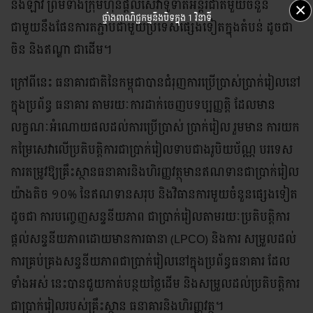
និងឡាវ ព្រមទាំងក្រុមហ៊ុនផ្តល់សេវាទូទាត់អន្តរជាតិមួយចំនួន
×
ផ្ទាំងពាណិជ្ជកម្មនឹងបិទក្នុង
1 វិនាទី
ជាមួយនឹងផែនការតភ្ជាប់ជាមួយប្រទេសផ្សេងទៀតក្នុងតំបន់ ដូចជា
ចិន និងឥណ្ឌា ជាដើម។
ក្រៅពីនេះ ធនាគារជាតិនៃកម្ពុជាបានជំរុញការប្រើប្រាស់ប្រាក់រៀលនៅ
ក្នុងប្រព័ន្ធ ធនាគារ តាមរយៈការដាក់ចេញបទប្បញ្ញត្តិ ដែលមាន
លក្ខណៈអំណោយផលដល់ការប្រើប្រាស់ ប្រាក់រៀល រួមមាន ការយក
កម្រៃសេវាលើប្រតិបត្តិការជាប្រាក់រៀលទាបជាងរូបិយប័ណ្ណ បរទេស
ការតម្រូវឱ្យគ្រឹះស្ថានធនាគារនិងហិរញ្ញវត្ថុមានឥណទានជាប្រាក់រៀល
យ៉ាងតិច ១០% នៃឥណទានសរុប និងវិធានការមួយចំនួនផ្សេងទៀត
ដូចជា ការបញ្ចេញសន្ទនីយភាព ជាប្រាក់រៀលតាមរយៈប្រតិបត្តិការ
ផ្តល់សន្ទនីយភាពដោយមានការធានា (LPCO) និងការ សម្រួលដល់
ការគ្រប់គ្រងសន្ទនីយភាពជាប្រាក់រៀលនៅក្នុងប្រព័ន្ធធនាគារ ដែល
ទាំងអស់ នេះបានជួយកាត់បន្ថយថ្លៃដើម និងសម្រួលដល់ប្រតិបត្តិការ
ជាប្រាក់រៀលរបស់គ្រឹះស្ថាន ធនាគារនិងហិរញ្ញវត្ថុ។