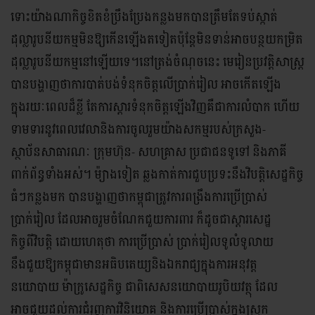
ទោះយ៉ាងណាកិច្ចខិតខំប្រឹងប្រែងកន្លងមកបានត្រឹមតែទប់ស្កាត់
ដុល្លារូបនីយកម្មមិនឱ្យកើនឡើងតទៀតប៉ុន្តែមិនទាន់អាចបន្ថយកម្រិត
ដុល្លារូបនីយកម្មនៅឡើយទេ។នៅត្រង់ចំណុចនេះ មេរៀនប្រវត្តិសាស្ត្រ
បានបង្ហាញថាការបាត់បង់ទំនុកចិត្តលើប្រាក់រៀល អាចកើតឡើង
ក្នុងរយៈពេលដ៏ខ្លី តែការស្តារទំនុកចិត្តឡើងវិញគឺជាការលំបាក ហើយ
ទាមទារនូវពេលវេលានិងការចូលរួមយ៉ាងសកម្មរបស់ក្រសួង-
ស្ថាប័នសាធារណៈ ក្រុមហ៊ុន- សហគ្រាស ប្រជាជនទូទៅ និងភាគី
ពាក់ព័ន្ធទាំងអស់។ ម៉្យាងទៀត ឆ្លងកាត់ការជួបប្រទះនឹងវិបត្តិសេដ្ឋកិច្ច
ធំៗកន្លងមក បានបង្ហាញថាកម្ពុជាត្រូវការពង្រឹងការប្រើប្រាស់
ប្រាក់រៀល ដែលអាចរួមចំណែកជួយការពារ ក៏ដូចជាស្តារសេដ្ឋ
កិច្ចពីវិបត្តិ ដោយហេតុថា ការប្រើប្រាស់ ប្រាក់រៀលទូលំទូលាយ
នឹងជួយឱ្យកម្ពុជាមានអធិបតេយ្យនិងឯករាជ្យក្នុងការអនុវត្ត
នយោបាយ ម៉ាក្រូសេដ្ឋកិច្ច ជាពិសេសនយោបាយរូបិយវត្ថុ ដែល
អាចជួយដល់ការជំរុញការវិនិយោគ និងការប្រើប្រាស់ក្នុងស្រុក