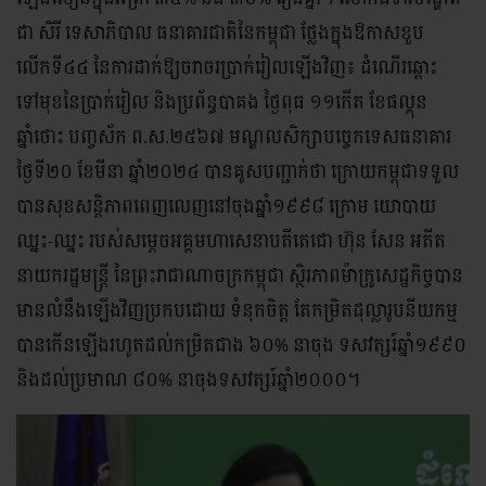
ជា សិរី ទេសាភិបាល ធនាគារជាតិនៃកម្ពុជា ថ្លែងក្នុងឱកាសខួប
លើកទី៤៤ នៃការដាក់ឱ្យចរាចរប្រាក់រៀលឡើងវិញ៖ ដំណើរឆ្ពោះ
ទៅមុខនៃប្រាក់រៀល និងប្រព័ន្ធបាគង ថ្ងៃពុធ ១១កើត ខែផល្គុន
ឆ្នាំថោះ បញ្ចស័ក ព.ស.២៥៦៧ មណ្ឌលសិក្សាបច្ចេកទេសធនាគារ
ថ្ងៃទី២០ ខែមីនា ឆ្នាំ២០២៤ បានគូសបញ្ជាក់ថា ក្រោយកម្ពុជាទទួល
បានសុខសន្តិភាពពេញលេញនៅចុងឆ្នាំ១៩៩៨ ក្រោម យោបាយ
ឈ្នះ-ឈ្នះ របស់សម្តេចអគ្គមហាសេនាបតីតេជោ ហ៊ុន សែន អតីត
នាយករដ្ឋមន្ត្រី នៃព្រះរាជាណាចក្រកម្ពុជា ស្ថិរភាពម៉ាក្រូសេដ្ឋកិច្ចបាន
មានលំនឹងឡើងវិញប្រកបដោយ ទំនុកចិត្ត តែកម្រិតដុល្លារូបនីយកម្ម
បានកើនឡើងរហូតដល់កម្រិតជាង ៦០% នាចុង ទសវត្សរ៍ឆ្នាំ១៩៩០
និងដល់ប្រមាណ ៨០% នាចុងទសវត្សរ៍ឆ្នាំ២០០០។