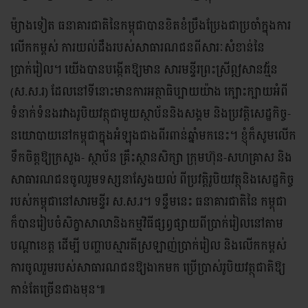
ម៉្យាងទៀត ធនាគារជាតិនៃកម្ពុជាបានខិតខំប្រឹងប្រែងជាប្រចាំក្នុងការ
លើកកម្ពស់ ការយល់ដឹងរបស់សាធារណជនពីសារៈសំខាន់នៃ
ប្រាក់រៀល។ យើងបានបង្កើតឱ្យមាន សារមន្ទីរព្រះស្រីឦសានវរ្ម័ន
(ស.ស.រ) ដែលនៅទីនោះមានការអត្ថាធិប្បាយយ៉ាង ក្បោះក្បាយអំពី
ទំនាក់ទំនងរវាងរូបិយវត្ថុជាមួយស្ថាប័ននិងសង្គម និងប្រវត្តិសេដ្ឋកិច្ច-
នយោបាយនៅកម្ពុជាក្នុងអំឡុងជាងពីរពាន់ឆ្នាំមកនេះ។ ខ្ញុំក៏សូមលើក
ទឹកចិត្តឱ្យក្រសួង- ស្ថាប័ន គ្រឹះស្ថានសិក្សា ក្រុមហ៊ុន-សហគ្រាស និង
សាធារណជនចូលរួមទស្សនាស្វែងយល់ ពីប្រវត្តិរូបិយវត្ថុនិងសេដ្ឋកិច្ច
របស់កម្ពុជានៅសារមន្ទីរ ស.ស.រ។ ទន្ទឹមនេះ ធនាគារជាតិនៃ កម្ពុជា
ក៏បានរៀបចំសិក្ខាសាលានិងកម្មវិធីផ្សព្វផ្សាយពីប្រាក់រៀលនៅតាម
បណ្តាខេត្ត ដើម្បី បញ្ហាបស្មារតីស្រឡាញ់ប្រាក់រៀល និងលើកកម្ពស់
ការចូលរួមរបស់សាធារណជនឱ្យងាកមក ប្រើប្រាស់រូបិយវត្ថុជាតិឱ្យ
កាន់តែច្រើនជាងមុន៕