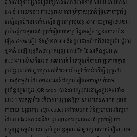
ដល់ការទូទាត់ប្រាក់រៀលឱ្យកាន់តែមានភាពទាន់សម័យ ឆាប់រហ័ស
និង ចំណាយតិច។ ជាលទ្ធផល ការប្រើប្រាស់ប្រាក់រៀលតាមប្រព័ន្ធ
អេឡិចត្រូនិកបានកើនឡើង ក្នុងអត្រាមួយខ្ពស់ ដោយក្នុងឆ្នាំ២០២៣
ប្រតិបត្តិការទូទាត់ជាប្រាក់រៀលតាមប្រព័ន្ធអេឡិច ត្រូនិកបានកើន
ឡើង ៤៤% ធៀបនឹងឆ្នាំ២០២២ និងខ្ពស់ជាងកំណើននៃប្រតិបត្តិការ
ទូទាត់ អេឡិចត្រូនិកជាប្រាក់ដុល្លារអាមេរិក ដែលកើនក្នុងអត្រា
៣,១%។ លើសពីនេះ ធនាគារជាតិ នៃកម្ពុជាក៏បានជំរុញការតភ្ជាប់
ប្រព័ន្ធទូទាត់ជាមួយប្រទេសជិតខាងនិងក្នុងតំបន់ ដើម្បីឱ្យ ប្រជា
ពលរដ្ឋកម្ពុជា ដែលមានគណនីជាប្រាក់រៀលអាចទូទាត់តាម
ប្រព័ន្ធយ្យអរកូដ (QR code) បានងាយស្រួលនៅក្នុងប្រទេសទាំង
នោះ។ ការតភ្ជាប់នេះក៏បានអនុញ្ញាតឱ្យទេសចរ បរទេសអាចទូទាត់
តាមរយៈហ្សូអរកូដ (QR code) នៅតាមហាងទំនិញនានានៅកម្ពុជា
ដែលហាងទាំងនោះនឹងទទួលបានការទូទាត់នេះជាប្រាក់រៀល។
បច្ចុប្បន្ន កម្ពុជាបានតភ្ជាប់ ប្រព័ន្ធទូទាត់ជាមួយប្រទេសថៃ វៀតណាម