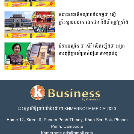
យន្តហោះតូក្យូប្រទេសជប៉ុន
ធនាគារជាតិកណ្តាលនៃកម្ពុជា ស្នើ
គ្រឹះស្ថានធនាគារឯកជន និងហិរញ្ញវត្ថុទាំង
អស់ជួយប្តូរក្រដាក់ ប្រាក់រៀលចាស់ ទក់
រហែកដល់ពលរដ្ឋ ដោយឥតគិតថ្លៃ ជា
ពិសេសពលរដ្ឋនៅតំបន់ដាច់ស្រយាល
ជំទាវបណ្ឌិត ជា សិរី លើកឡើងថា អត្រា
ការប្រើប្រាស់ប្រាក់រៀល តាមប្រព័ន្ធ
អេឡិចត្រូនិកក្នុងឆ្នាំ២០២៣ កើនឡើង
ខ្ពស់
© រក្សា​សិទ្ធិ​គ្រប់​យ៉ាង​ដោយ​ KHMERNOTE MEDIA 2020
Home 12, Street 8, Phnom Penh Thmey, Khan Sen Sok, Phnom
Penh, Cambodia
Khmernote.ads@gmail.com