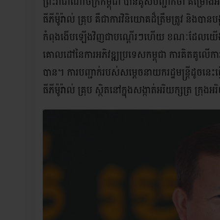
ព្រះរាជាណាចក្រកម្ពុជា បានគូសបញ្ជាក់ថា គម្រោងអ
ធីភីម៉ូរ៉ាល់ គ្រុប គឺជាការវិនិយោគដ៏ត្រឹមត្រូវ និង
កំពុងងើបឡើងវិញជាបណ្តើរៗហើយ ខណៈដែលយើងកំពុ
គោលដៅនៃការអភិវឌ្ឍប្រទេសកម្ពុជា ការគិតគូលើការ
បាន។ ការបញ្ជាក់របស់សម្តេចនាយករដ្ឋមន្ត្រីដូចនេះធ
ធីភីម៉ូរ៉ាល់ គ្រុប ស្ថិតនៅក្នុងសង្កាត់អរិយក្សត្រ ក្រ