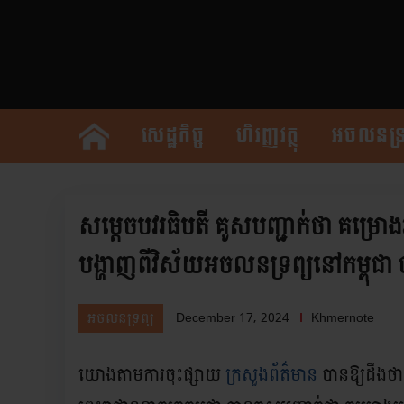
សេដ្ឋកិច្ច
ហិរញ្ញវត្ថុ
អចលនទ្រ
សម្តេចបវរធិបតី គូសបញ្ជាក់ថា គម្រោងអភ
បង្ហាញពីវិស័យអចលនទ្រព្យនៅកម្ពុជា
December 17, 2024
Khmernote
អចលនទ្រព្យ
យោងតាមការចុះផ្សាយ
ក្រសួងព័ត៌មាន
បានឱ្យដឹងថា 