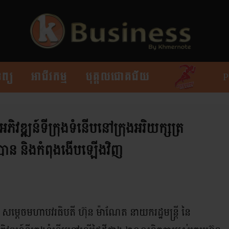
ព្យ
អាជីវកម្ម
បុគ្គលជោគជ័យ
ិវឌ្ឍន៍ទីក្រុងទំនើបនៅក្រុងអរិយក្សត្រ
 បាន និងកំពុងងើបឡើងវិញ
សម្តេចមហាបវរធិបតី ហ៊ុន ម៉ាណែត នាយករដ្ឋមន្ត្រី នៃ