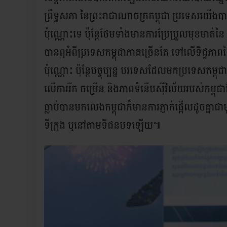
ព្រឹទ្ធសភា នៃព្រះរាជាណាចក្រកម្ពុជា ប្រទេសយើងបានវិ
ប៉ុណ្ណោះទេ ប៉ុន្តែថែមទាំងមានការប្រែប្រួលមុខម
បានឭអំពីប្រទេសកម្ពុជាភាគច្រើនតែ ទៅលើទិដ្ឋភាពន
ប៉ុណ្ណោះ ប៉ុន្តែបច្ចុប្បន្ន បរទេសដែលមកប្រទេសកម្ព
លើការរីក ចម្រើន និងភាពទំនើបស៊ីវិល័យរបស់កម្ព
ធ្លាប់បានមកលេងកម្ពុជាក៏មានការភ្ញាក់ផ្អើលដូចគ្នាជ
ទីក្រុង ឬនៅតាមទីជនបទឡើយ៕