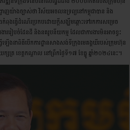
ភិវឌ្ឍន៍ទីក្រុងទំនើបនៅលើផ្ទៃដីជាង ២០០ហិកតារបស់ក្រុមហ៊ុន
បានបង្ហាញយ៉ាងច្បាស់ថា វិស័យអចលនទ្រព្យនៅកម្ពុជាបាន និង
ងធ្វើដំណើរប្រកបដោយក្តីសង្ឃឹមឆ្ពោះទៅរកការសម្រេច
ងាររៀបចំដែនដី និងនគរូបនីយកម្ម ដែលជាការងារមិនអាចខ្វះ
្វើឡើងនាពិធីបើកការដ្ឋានសាងសង់ទីក្រុងមេគង្គឃីរបស់ក្រុមហ៊ុន
ុងអរិយក្សត្រ ខេត្តកណ្តាល នៅព្រឹកថ្ងៃទី១៧ ខែធ្នូ ឆ្នាំ២០២៤នេះ។