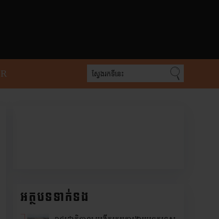
PR
អត្ថបទទាក់ទង