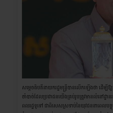
សម្តេចធិបតីនាយករដ្ឋមន្ត្រីបានលើកឡើងថា ដើម្បីឱ
ចាំបាច់ដែលប្រជាជនយើងគ្រប់រូបត្រូវមានលំនៅដ្ឋា
ពលរដ្ឋទូទៅ ជាពិសេសស្រទាប់នៃយុវជននាពេលបច្ចុ