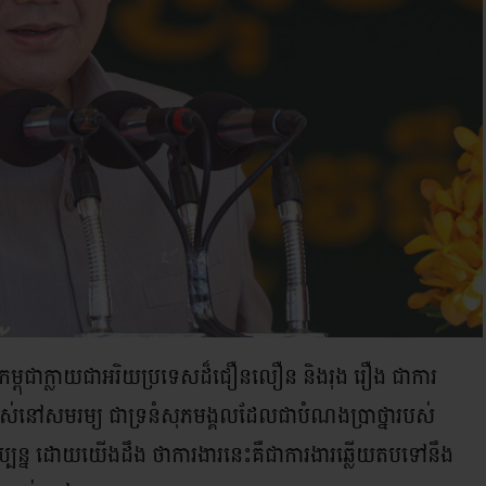
្យកម្ពុជាក្លាយជាអរិយប្រទេសដ៏ជឿនលឿន និងរុង រឿង ជាការ
នរស់នៅសមរម្យ ជាទ្រនំសុភមង្គលដែលជាបំណងប្រាថ្នារបស់
ប្បន្ន ដោយយើងដឹង ថាការងារនេះគឺជាការងារឆ្លើយតបទៅនឹង