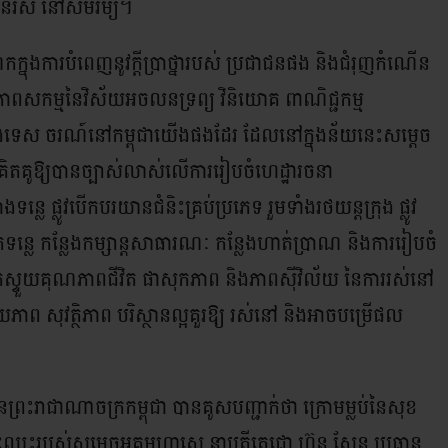
ឋានរស់ នៅសមរម្យ។
ក្នុងការបំពេញនូវក្តីប្រាថ្នារបស់ ប្រជាជនផង និងជំរុញកំណើន
មភាពសកម្មនៃវិស័យអចលនទ្រព្យ វិនិយោគ ពាណិជ្ជកម្ម
ម៌ និងទេស ចរណ៍នៅកម្ពុជាយើងផងដែរ ដែលនៅក្នុងន័យនេះសម្តេច
ហ៊ុនគិតគូឱ្យបានច្បាស់លាស់លើការរៀបចំហេដ្ឋារចនា
្លេ ផ្លូវបើកបរយានជំនិះគ្រប់ប្រភេទ រួមទាំងរថយន្តក្រុង ផ្លូវ
មមាត់ទន្លេ កន្លែងកម្សាន្តសាធារណៈ កន្លែងហាត់ប្រាណ និងការរៀបចំ
ស្ទួយគុណភាពជីវិត ផាសុកភាព និងភាពស៊ីវិល័យ នៃការរស់នៅ
 សុវត្ថិភាព បរិស្ថានល្អគួរឱ្យ រស់នៅ និងអាចបម្រើផល
នៃព្រះរាជាណាចក្រកម្ពុជា បានគូសបញ្ជាក់ថា ក្រោមម្លប់នៃសុខ
ះរបស់សម្តេចអគ្គមហាសេ នាបតីតេជោ ហ៊ុន សែន ប្រធាន