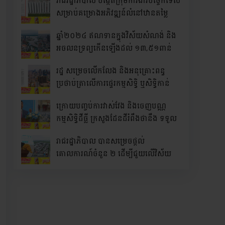
រាជរដ្ឋាភិបាល បង្កើតក្រុមការងារបច្ចេកទេស
សម្រាប់គម្រោងអភិវឌ្ឍន៍លំនៅឋានតម្លៃ
សមរម្យ
ឆ្នាំ២០២៤ ឥណទានក្នុងវិស័យសំណង់ និង
អចលនទ្រព្យកើន​ឡើង​ដល់ ១៣,៥១ពាន់​
លានដុល្លារ
រដ្ឋ សម្រេចលើកលែង និងអនុគ្រោះពន្ធ
ប្រថាប់ត្រាលើការផ្ទេរកម្មសិទ្ធិ ឬសិទ្ធិកាន់
កាប់អចលនទ្រព្យសម្រាប់អ្នកទិញលំនៅឋាន
ក្រោយ​បញ្ចប់​ការ​វាស់វែង ​និងចេញបណ្ណ
និង/ឬ ផ្ទេរកម្មសិទ្ធិជាលើកដំបូង ចាប់ពីខែ
កម្មសិទ្ធិ​ដីធ្លី​ ក្រសួងដែនដីរំពឹង​ថានឹង ទទួល
មករា នេះ រហូតដល់ដំណាច់ខែធ្នូ ឆ្នាំ២០២៥
ចំណូល​ប្រមាណ ២៥០​លានដុល្លារ​ក្នុងមួយ
រាជរដ្ឋាភិបាល បានសម្រេចផ្តល់
ឆ្នាំ​ពាក់ព័ន្ធនឹ​ងអចលនទ្រព្យ​
គោលការណ៍ចំនួន ២ ដើម្បីជួយលើវិស័យ
អចលនទ្រព្យ ដែលមានលក្ខណៈជាបុរី