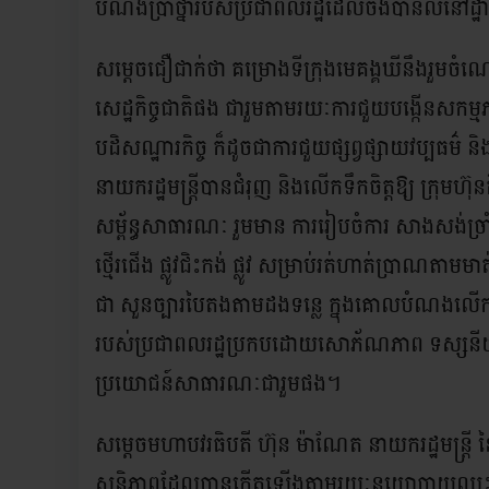
បំណងប្រាថ្នារបស់ប្រជាពលរដ្ឋដែលចង់បានលំនៅដ្
សម្តេចជឿជាក់ថា គម្រោងទីក្រុងមេគង្គឃីនឹងរួមចំណេក
សេដ្ឋកិច្ចជាតិផង ជារួមតាមរយៈការជួយបង្កើនសកម្
បដិសណ្ឋារកិច្ច ក៏ដូចជាការជួយផ្សព្វផ្សាយវប្បធ
នាយករដ្ឋមន្ត្រីបានជំរុញ និងលើកទឹកចិត្តឱ្យ ក្រុម
សម្ព័ន្ធសាធារណៈ រួមមាន ការរៀបចំការ សាងសង់ច្រាំងទន
ថ្មើរជើង ផ្លូវជិះកង់ ផ្លូវ សម្រាប់រត់ហាត់ប្រាណតា
ជា សួនច្បារបៃតងតាមដងទន្លេ ក្នុងគោលបំណងលើក
របស់ប្រជាពលរដ្ឋប្រកបដោយសោភ័ណភាព ទស្សនីយភាព
ប្រយោជន៍សាធារណៈជារួមផង។
សម្តេចមហាបវរធិបតី ហ៊ុន ម៉ាណែត នាយករដ្ឋមន្ត្រី 
សន្តិភាពដែលបានកើតឡើងតាមរយៈនយោបាយឈ្នះឈ្ន