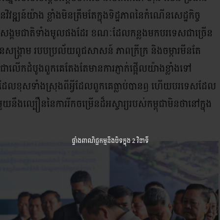
វឌ្ឍន៍យ៉ាង ខ្លាំងមិនត្រឹមតែក្នុងទិដ្ឋភាពនៃកំណើនសេដ្ឋកិច្ច
ាត់នៃ សង្គមជាតិទាំងមូលផងដែរ ខណៈដែលកន្លងមកបរទេសជាច្រើន
ៃសង្គ្រាម របបប្រល័យពូជសាសន៍ ភាពក្រីក្រ និងចម្ការមីនតែ
ុជាជាលើកដំបូងពួកគេតែងតែមានការភ្ញាក់ផ្អើលយ៉ាងខ្លាំងទៅ
ុជាដែលខុសទាំងស្រុងពីអ្វីដែលពួកគេធ្លាប់បានឭ ហើយបរទេសដែល
ាមួយនឹងល្បឿននៃការរីកចម្រើនដ៏អស្ចារ្យរបស់កម្ពុជាមិនថានៅក្នុង