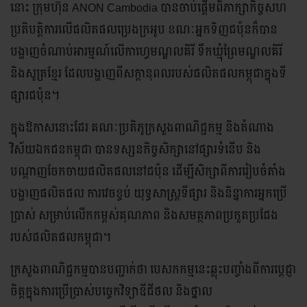
នោះ ក្រុមហ៊ុន ANON Cambodia បានចាប់ផ្តើមពិភាក្សាកិច្ច​សហ​
ប្រតិបត្តិការលើផលិតផលប្រេងក្រអូប ខណៈអ្នក​ទិញជប៉ុន​ក៏បាន
បង្ហាញចំណាប់អារម្មណ៍លើកាហ្វេមណ្ឌលគិរី ទឹកឃ្មុំព្រៃ​មណ្ឌលគិរី
និងសូត្រខ្មែរ ដែលបង្ហាញពីសក្តានុពល​របស់ផលិតផល​កម្ពុជាក្នុងទី
ផ្សារជប៉ុន។
ក្នុងឱកាសនោះដែរ គណៈប្រតិភូក្រសួងពាណិជ្ជកម្ម និងតំណាង​
វិស័យ​ឯកជនកម្ពុជា បានទស្សនកិច្ចសិក្សានៅផ្សារទំនើប និង​
បណ្តាញចែកចាយផលិតផលនៅជប៉ុន ដើម្បីសិក្សាពីការរៀបចំ​តាំង
បង្ហាញផលិតផល ការវេចខ្ចប់ យុទ្ធសាស្ត្រទីផ្សារ និងនិន្នាការ​អ្នកប្រើ
ប្រាស់ សម្រាប់លើកកម្ពស់គុណភាព និងសមត្ថភាពប្រកួត​ប្រជែង
របស់ផលិតផលកម្ពុជា។
ក្រសួងពាណិជ្ជកម្មបានបញ្ជាក់ថា បេសកកម្មនេះឆ្លុះបញ្ចាំងពីការ​ប្តេជ្ញា​
ចិត្តក្នុងការប្រើប្រាស់បច្ចេកវិទ្យាឌីជីថល និងថ្នាល