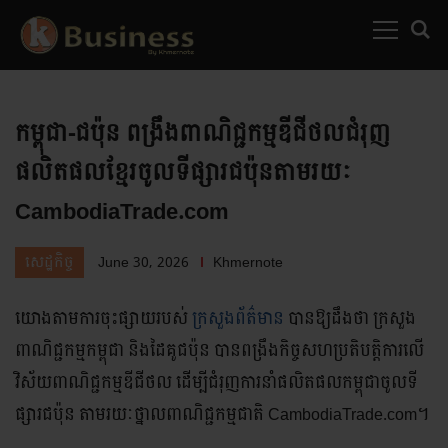
MENU
SEARC
កម្ពុជា-ជប៉ុន ពង្រឹងពាណិជ្ជកម្មឌីជីថលជំរុញ
ផលិតផលខ្មែរ​ចូលទីផ្សារជប៉ុនតាមរយៈ
CambodiaTrade.com
June 30, 2026
Khmernote
សេដ្ឋកិច្ច
យោងតាមការចុះផ្សាយរបស់
ក្រសួងព័ត៌មាន
បានឱ្យដឹងថា ក្រសួង
ពាណិជ្ជកម្មកម្ពុជា និងដៃគូជប៉ុន បានពង្រឹងកិច្ចសហប្រតិបត្តិ​ការ​លើ
វិស័យពាណិជ្ជកម្មឌីជីថល ដើម្បីជំរុញការនាំ​ផលិតផល​កម្ពុជា​ចូល​ទី
ផ្សារជប៉ុន តាមរយៈថ្នាលពាណិជ្ជកម្មជាតិ CambodiaTrade.com។