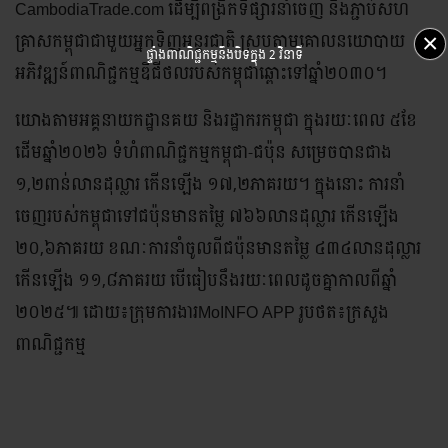
CambodiaTrade.com ដើម្បីពង្រីកទីផ្សារនាំចេញ និងភ្ជាប់​សហ
គ្រាស​​កម្ពុជាជាមួយអ្នកទិញអន្តរជាតិ ស្របតាមគោល​នយោបាយ
×
ផ្ទាំងពាណិជ្ជកម្មនឹងបិទក្នុង
2 វិនាទី
អភិវឌ្ឍន៍ពាណិជ្ជកម្មឌីជីថលរបស់កម្ពុជាឆ្ពោះទៅឆ្នាំ២០៣០។
យោងតាមអគ្គនាយកដ្ឋានគយ និងរដ្ឋាករកម្ពុជា ក្នុងរយៈពេល ៥ខែ
ដើមឆ្នាំ២០២៦ ទំហំពាណិជ្ជកម្មកម្ពុជា-ជប៉ុន សម្រេច​បានជាង
១,២ពាន់លានដុល្លារ កើនឡើង ១៧,២ភាគរយ។ ក្នុងនោះ ការនាំ​
ចេញរបស់កម្ពុជាទៅជប៉ុនមានតម្លៃ ៧៦៦លាន​ដុល្លារ កើនឡើង
២០,៦ភាគរយ ខណៈការនាំចូលពីជប៉ុនមានតម្លៃ ៤៣៤លានដុល្លារ
កើនឡើង ១១,៨ភាគរយ បើធៀបនឹង​រយៈពេលដូចគ្នាកាលពីឆ្នាំ​
២០២៥៕ ដោយ៖ក្រុមការងារMoINFO APP រូបថត៖ក្រសួង
ពាណិជ្ជកម្ម