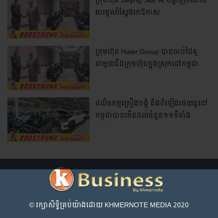
ក្រុមហ៊ុន Beijing Star AI បង្ហាញចំណាប់
អារម្មណ៍ស្វែងរកឱកាស
វិនិយោគលើបច្ចេកវិទ្យា AI នៅកម្ពុជា
ក្រុមហ៊ុន Haier Group បានចាប់ដៃគូ
ជាមួយនឹងក្រុមហ៊ុនក្នុងស្រុកនៅកម្ពុជា
ដើម្បីបង្កើតរោងចក្រដំឡើង
ឧបករណ៍ថេប្លេត (Tablet) ដំបូងគេនៅ
កម្ពុជា
ផលិតកម្មគ្រឿងបង្គុំ និងដំឡើងរថយន្តនៅ
កម្ពុជាបានកើនដល់ចំនួន១១ទីតាំង
© រក្សា​សិទ្ធិ​គ្រប់​យ៉ាង​ដោយ​ KHMERNOTE MEDIA 2020