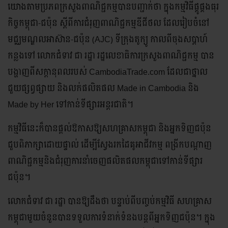
យោងតាមប្រភពក្រសួងពាណិជ្ជកម្មបានបញ្ជាក់ថា ក្នុងកម្មវិធីផ្គូផ្គង​ធុរ
កិច្ច​កម្ពុជា-ជប៉ុន ស្តីពីការជំរុញពាណិជ្ជកម្មឌីជីថល ដែលរៀបចំ​នៅ
មជ្ឈមណ្ឌលអាស៊ាន-ជប៉ុន (AJC) ទីក្រុងតូក្យូ កាលពីចុងសប្តាហ៍​
កន្លងទៅ លោកជំទាវ ជា រដ្ឋា រដ្ឋលេខាធិការ​ក្រសួងពាណិជ្ជកម្ម បាន
បង្ហាញពីសក្តានុពលរបស់ CambodiaTrade.com ដែលជា​ថ្នាល​
ជួយផ្សព្វផ្សាយ និងលក់ផលិតផល Made in Cambodia និង
Made by Her ទៅកាន់ទីផ្សារអន្តរជាតិ។
កម្មវិធីនេះក៏បានផ្តល់ឱកាសឱ្យសហគ្រាសកម្ពុជា និងអ្នកទិញជប៉ុន​
ជួប​ពិភាក្សាដោយផ្ទាល់ ដើម្បីស្វែងរកដៃគូអាជីវកម្ម ពង្រីក​បណ្តាញ​
ពាណិជ្ជកម្មនិងជំរុញការនាំចេញផលិតផលកម្ពុជាទៅកាន់ទីផ្សារ
ជប៉ុន។
លោកជំទាវ ជា រដ្ឋា បានឱ្យដឹងថា បន្ទាប់ពីបញ្ចប់កម្មវិធី សហគ្រាស​
កម្ពុជាមួយចំនួនបានទទួលការទំនាក់ទំនងបន្តពីអ្នកទិញ​ជប៉ុន។ ក្នុង