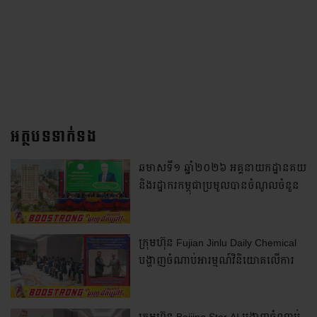
អត្ថបទទាក់ទង
ឆមាសទី១ ឆ្នាំ២០២៦ អគ្គនាយកដ្ឋានគយ
និងរដ្ឋាករកម្ពុជាប្រមូលបានចំណូលចំនួន
៦ ២៧៨,២ ប៊ីលានរៀល កើនឡើង
ប្រមាណ ៤,៥% ធៀបនឹងឆមាសទី១
ឆ្នាំ២០២៥
ក្រុមហ៊ុន Fujian Jinlu Daily Chemical
បង្ហាញចំណាប់អារម្មណ៍វិនិយោគលើការ
ដំឡើងរោងចក្រផលិតសម្ភារៈប្រើប្រាស់ក្នុង
ផ្ទះ នៅក្នុងប្រទេសកម្ពុជា