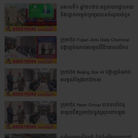
ឆមាសទី១ ឆ្នាំ២០២៦ អគ្គនាយកដ្ឋានគយ
និងរដ្ឋាករកម្ពុជាប្រមូលបានចំណូលចំនួន
៦ ២៧៨,២ ប៊ីលានរៀល កើនឡើង
ប្រមាណ ៤,៥% ធៀបនឹងឆមាសទី១
ឆ្នាំ២០២៥
ក្រុមហ៊ុន Fujian Jinlu Daily Chemical
បង្ហាញចំណាប់អារម្មណ៍វិនិយោគលើការ
ដំឡើងរោងចក្រផលិតសម្ភារៈប្រើប្រាស់ក្នុង
ផ្ទះ នៅក្នុងប្រទេសកម្ពុជា
ក្រុមហ៊ុន Beijing Star AI បង្ហាញចំណាប់
អារម្មណ៍ស្វែងរកឱកាស
វិនិយោគលើបច្ចេកវិទ្យា AI នៅកម្ពុជា
ក្រុមហ៊ុន Haier Group បានចាប់ដៃគូ
ជាមួយនឹងក្រុមហ៊ុនក្នុងស្រុកនៅកម្ពុជា
ដើម្បីបង្កើតរោងចក្រដំឡើង
ឧបករណ៍ថេប្លេត (Tablet) ដំបូងគេនៅ
កម្ពុជា
ផលិតកម្មគ្រឿងបង្គុំ និងដំឡើងរថយន្តនៅ