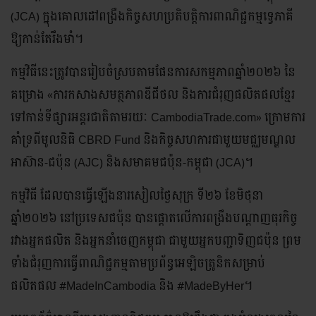
(JCA) ក្នុងគោលដៅពង្រឹងកិច្ចសហប្រតិបត្តិការពាណិជ្ជកម្មទ្វេភាគី
ឱ្យកាន់តែរឹងមាំ។
កម្មវិធីនេះត្រូវបានរៀបចំស្របតាមផែនការសកម្មភាពឆ្នាំ២០២៦ នៃ
គម្រោង «ការកសាងសមត្ថភាពឌីជីថល និងការជំរុញផលិតផលខ្មែរ
ទៅកាន់ទីផ្សារអន្តរជាតិតាមរយៈ CambodiaTrade.com» ក្រោមការ
គាំទ្រពីមូលនិធិ CBRD Fund និងកិច្ចសហការជាមួយមជ្ឈមណ្ឌល
អាស៊ាន-ជប៉ុន (AJC) និងសមាគមជប៉ុន-កម្ពុជា (JCA)។
កម្មវិធី ដែលបានធ្វើឡើងនារសៀលថ្ងៃសុក្រ ទី២៦ ខែមិថុនា
ឆ្នាំ២០២៦ នៅប្រទេសជប៉ុន បានផ្តោតលើការពង្រឹងបណ្តាញធុរកិច្ច
រវាងអ្នកផលិត និងអ្នកនាំចេញកម្ពុជា ជាមួយអ្នកបញ្ជាទិញជប៉ុន ព្រម
ទាំងជំរុញការធ្វើពាណិជ្ជកម្មតាមប្រព័ន្ធអេឡិចត្រូនិកសម្រាប់
ផលិតផល #MadeInCambodia និង #MadeByHer។