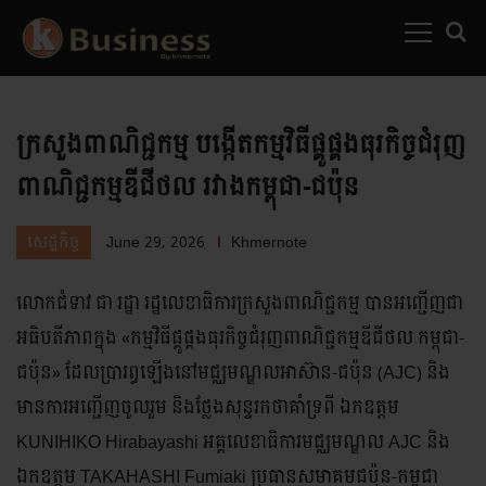
MENU
SEARC
ក្រសួងពាណិជ្ជកម្ម បង្កើតកម្មវិធីផ្គូផ្គងធុរកិច្ចជំរុញ
ពាណិជ្ជកម្មឌីជីថល រវាងកម្ពុជា-ជប៉ុន
June 29, 2026
Khmernote
សេដ្ឋកិច្ច
លោកជំទាវ ជា រដ្ឋា រដ្ឋលេខាធិការក្រសួងពាណិជ្ជកម្ម បានអញ្ជើញជា
អធិបតីភាពក្នុង «កម្មវិធីផ្គូផ្គងធុរកិច្ចជំរុញពាណិជ្ជកម្មឌីជីថល កម្ពុជា-
ជប៉ុន» ដែលប្រារព្ធឡើងនៅមជ្ឈមណ្ឌលអាស៊ាន-ជប៉ុន (AJC) និង
មានការអញ្ជើញចូលរួម និងថ្លែងសុន្ទរកថាគាំទ្រពី ឯកឧត្តម
KUNIHIKO Hirabayashi អគ្គលេខាធិការមជ្ឈមណ្ឌល AJC និង
ឯកឧត្តម TAKAHASHI Fumiaki ប្រធានសមាគមជប៉ុន-កម្ពុជា