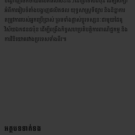
បណ្តាញចែកចាយផលិតផលសំខាន់ៗនៅប្រទេសជប៉ុន ដើម្បីសិក្សា
អំពីការរៀបចំតាំងបង្ហាញផលិតផល យុទ្ធសាស្ត្រទីផ្សារ និងនិន្នាការ
តម្រូវការរបស់អ្នកប្រើប្រាស់ ព្រមទាំងផ្លាស់ប្តូរទស្សនៈជាមួយដៃគូ
វិស័យឯកជនជប៉ុន ដើម្បីពង្រឹងកិច្ចសហប្រតិបត្តិការពាណិជ្ជកម្ម និង
ការវិនិយោគរវាងប្រទេសទាំងពីរ៕
អត្ថបទទាក់ទង