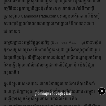
ប្រភពព័ត៌មានពីក្រសួងពាណិជ្ជកម្ម បានឱ្យដឹងថា ក្នុងអំឡុងពេលនៃ
កម្មវិធីនេះ អ្នកបញ្ជាទិញជប៉ុនក៏បានទទួលការណែនាំអំពីការប្រើ
ប្រាស់ថ្នាល CambodiaTrade.com ចុះឈ្មោះបង្កើតគណនី និងធ្វើ
ការបញ្ជាទិញផលិតផលដោយផ្ទាល់តាមថ្នាលឌីជីថលនេះដោយ
ជោគជ័យ។
ជាមួយគ្នានេះ កម្មវិធីផ្គូផ្គងធុរកិច្ច (Business Matching) បានបង្កើត
ឱកាសឱ្យសហគ្រាស និងពាណិជ្ជករកម្ពុជា ជួបពិភាក្សាផ្ទាល់ជាមួយ
ដៃគូធុរកិច្ចជប៉ុន ដើម្បីស្វែងរកភាពជាដៃគូថ្មី ពង្រីកបណ្តាញអាជីវកម្ម
និងបង្កើនវត្តមានផលិតផលកម្ពុជានៅលើទីផ្សារជប៉ុន និងទីផ្សារ
អន្តរជាតិ។
ក្នុងអំឡុងបេសកកម្មនេះ លោកជំទាវរដ្ឋលេខាធិការ ក៏បានដឹកនាំ
×
គណៈប្រតិភូក្រសួងពាណិជ្ជកម្ម និងតំណាងវិស័យឯកជនកម្ពុជា
ផ្ទាំងពាណិជ្ជកម្មនឹងបិទក្នុង
2 វិនាទី
អញ្ជើញទស្សនកិច្ចសិក្សានៅតាមហាងលក់រាយ និង