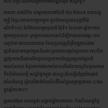
សែន ជាគ្រឹះដ៏រឹងមាំសម្រាប់ការអភិវឌ្ឍសង្គម សេដ្ឋកិច្ច។
តាមរយៈសារលិខិត សម្តេចមហាបវរធិបតី ហ៊ុន ម៉ាណែត នាយករដ្ឋ
មន្ត្រី នៃព្រះរាជាណាចក្រកម្ពុជា ក្នុងឱកាសខួបអនុស្សាវរីយ៍
លើកទី១៤០ នៃទិវាពលកម្មអន្តរជាតិ ថ្ងៃទី១ ខែឧសភា ឆ្នាំ២០២៦
ក្រោមប្រធានបទ «រួមគ្នាកសាងភាពធន់ដើម្បីការងារសមរម្យ» បាន
បញ្ជាក់ថា គោលនយោបាយ និងយុទ្ធសាស្ត្រដ៏ត្រឹមត្រូវរបស់រាជ
រដ្ឋាភិបាល អាចគ្រប់គ្រងនិងដោះស្រាយបានគ្រប់ស្ថានភាព ទោះបីជា
ត្រូវប្រឈមនឹងភាពមិនប្រាកដប្រជាកាន់តែស្រួចស្រាល់ក្នុងបរិ
ការណ៍សកល ក៏ដូចជាការរំលោភបំពានលើអធិបតេយ្យនិងបូរណភាព
ទឹកដីយ៉ាងណាក្តី សេដ្ឋកិច្ចកម្ពុជា បានស្ទុះងើបឡើងវិញយ៉ាងឆាប់
រហ័សនិងបន្ត ស្ថិតលើមាគ៌ាកំណើនដ៏រឹងមាំក្នុងអត្រាប្រមាណ ៥,២%
ក្នុងឆ្នាំ២០២៥។
ប្រភពដដែល បានបន្តថា សម្រាប់ឆ្នាំ២០២៦នេះ កំណើនសេដ្ឋកិច្ច