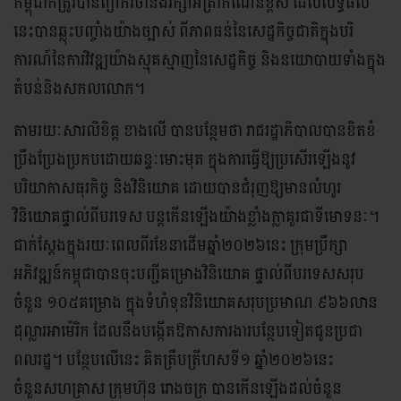
កម្ពុជាក៏ត្រូវបានព្យាករថានឹងរក្សាអត្រាកំណើនខ្ពស់ ដែលលទ្ធផល
នេះបានឆ្លុះបញ្ចាំងយ៉ាងច្បាស់ ពីភាពធន់នៃសេដ្ឋកិច្ចជាតិក្នុងបរិ
ការណ៍នៃការវិវឌ្ឍយ៉ាងស្មុគស្មាញនៃសេដ្ឋកិច្ច និងនយោបាយទាំងក្នុង
តំបន់និងសកលលោក។
តាមរយៈសារលិខិត្ត ខាងលើ បានបន្ថែមថា រាជរដ្ឋាភិបាលបានខិតខំ
ប្រឹងប្រែងប្រកបដោយឆន្ទៈមោះមុត ក្នុងការធ្វើឱ្យប្រសើរឡើងនូវ
បរិយាកាសធុរកិច្ច និងវិនិយោគ ដោយបានជំរុញឱ្យមានលំហូរ
វិនិយោគផ្ទាល់ពីបរទេស បន្តកើនឡើងយ៉ាងខ្លាំងក្លាគួរជាទីមោទនៈ។
ជាក់ស្តែងក្នុងរយៈពេលពីរខែនាដើមឆ្នាំ២០២៦នេះ ក្រុមប្រឹក្សា
អភិវឌ្ឍន៍កម្ពុជាបានចុះបញ្ជីគម្រោងវិនិយោគ ផ្ទាល់ពីបរទេសសរុប
ចំនួន ១០៥គម្រោង ក្នុងទំហំទុនវិនិយោគសរុបប្រមាណ ៩៦៦លាន
ដុល្លារអាម៉េរិក ដែលនឹងបង្កើតឱកាសការងារបន្ថែបទៀតជូនប្រជា
ពលរដ្ឋ។ បន្ថែបលើនេះ គិតត្រឹបត្រីហសទី១ ឆ្នាំ២០២៦នេះ
ចំនួនសហគ្រាស ក្រុមហ៊ុន រោងចក្រ បានកើនឡើងដល់ចំនួន