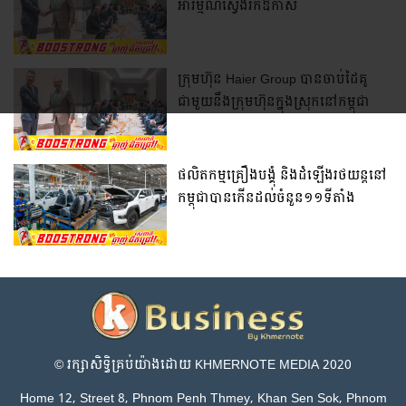
អារម្មណ៍ស្វែងរកឱកាស
វិនិយោគលើបច្ចេកវិទ្យា AI នៅកម្ពុជា
ក្រុមហ៊ុន Haier Group បានចាប់ដៃគូ
ជាមួយនឹងក្រុមហ៊ុនក្នុងស្រុកនៅកម្ពុជា
ដើម្បីបង្កើតរោងចក្រដំឡើង
ឧបករណ៍ថេប្លេត (Tablet) ដំបូងគេនៅ
កម្ពុជា
ផលិតកម្មគ្រឿងបង្គុំ និងដំឡើងរថយន្តនៅ
កម្ពុជាបានកើនដល់ចំនួន១១ទីតាំង
© រក្សា​សិទ្ធិ​គ្រប់​យ៉ាង​ដោយ​ KHMERNOTE MEDIA 2020
Home 12, Street 8, Phnom Penh Thmey, Khan Sen Sok, Phnom