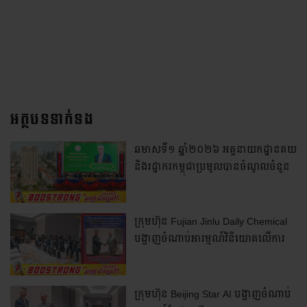
អត្ថបទទាក់ទង
ឆមាសទី១ ឆ្នាំ២០២៦ អគ្គនាយកដ្ឋានគយ
និងរដ្ឋាករកម្ពុជាប្រមូលបានចំណូលចំនួន
៦ ២៧៨,២ ប៊ីលានរៀល កើនឡើង
ប្រមាណ ៤,៥% ធៀបនឹងឆមាសទី១
ឆ្នាំ២០២៥
ក្រុមហ៊ុន Fujian Jinlu Daily Chemical
បង្ហាញចំណាប់អារម្មណ៍វិនិយោគលើការ
ដំឡើងរោងចក្រផលិតសម្ភារៈប្រើប្រាស់ក្នុង
ផ្ទះ នៅក្នុងប្រទេសកម្ពុជា
ក្រុមហ៊ុន Beijing Star AI បង្ហាញចំណាប់