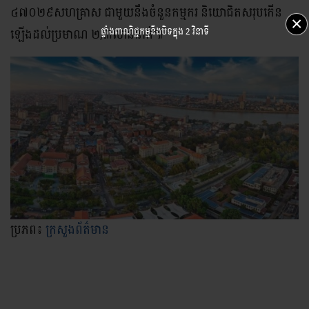
៤៧០២៩សហគ្រាស ជាមួយនឹងចំនួនកម្មករ និយោជិតសរុបកើន
×
ផ្ទាំងពាណិជ្ជកម្មនឹងបិទក្នុង
1 វិនាទី
ឡើងដល់ប្រមាណ ២,៣លាននាក់៕
ប្រភព៖
ក្រសួងព័ត៌មាន