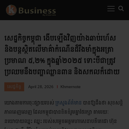
MENU
SEARC
សេដ្ឋកិច្ចកម្ពុជា ងើបឡើងវិញយ៉ាងឆាប់រហ័ស
និងបន្តស្ថិតលើមាគ៌ាកំណើនដ៏រឹងមាំក្នុងអត្រា
ប្រមាណ ៥,២% ក្នុងឆ្នាំ២០២៥ ទោះបីជាត្រូវ
ប្រឈមនឹងបញ្ហាឈ្លានពាន និងសកលក៏ដោយ
April 28, 2026
Khmernote
សេដ្ឋកិច្ច
យោងតាមការចុះផ្សាយរបស់
ក្រសួងព័ត៌មាន
បានឱ្យដឹងថា សុខសន្តិ
ភាពពេញលេញ ដែលកម្ពុជាបានខិតខំរួមគ្នាថែរក្សា តាមរយៈ
នយោបាយឈ្នះ ឈ្នះ របស់សម្តេចអគ្គមហាសេនាបតីតេជោ ហ៊ុន