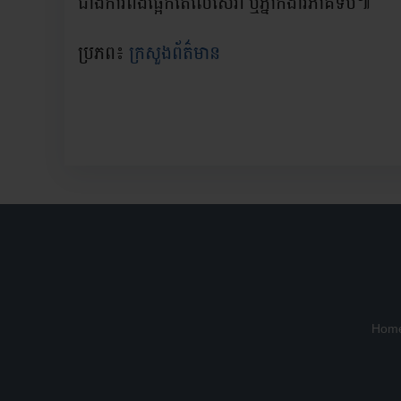
ជាងការពឹងផ្អែកតែលើសេវា ឬភ្នាក់ងារភាគីទីបី៕
ប្រភព៖
ក្រសួងព័ត៌មាន
Home