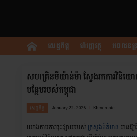
សេដ្ឋកិច្ច
ហិរញ្ញវត្ថុ
អចលនទ្រ
សហគ្រិនមីយ៉ាន់ម៉ា ស្វែងរកការវិនិយោគល
បន្ថែមរបស់កម្ពុជា
January 22, 2026
Khmernote
សេដ្ឋកិច្ច
យោងតាមការចុះផ្សាយរបស់
ក្រសួងព័ត៌មាន
បានឱ្យដ