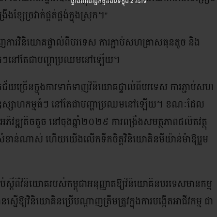
ផ្ទាំងពាណិជ្ជកម្មនឹងបិទក្នុង
2 វិនាទី
្សែច្រវាក់ផ្គត់ផ្គង់ក្នុងស្រុក។”
ញការវិនិយោគផ្ទាល់ពីបរទេស ការភ្ជាប់សហគ្រាសធុនតូច និង
ាហកម្មធំៗនៅតែជាបញ្ហាប្រឈមនៅឡើយ។
័យច្រើនក្នុងការទាក់ទាញវិនិយោគផ្ទាល់ពីបរទេស ការភ្ជាប់សហ
្រវាក់នៃឧស្សាហកម្មធំៗ នៅតែជាបញ្ហាប្រឈមនៅឡើយ។ ខណៈដែល
ិវឌ្ឍតិចតួច នៅចុងឆ្នាំ២០២៩ ការពង្រឹងសមត្ថភាពផលិតវត្ថុ
ានសារសំខាន់ណាស់ ហើយយើងលើកទឹកចិត្តវិនិយោគិនមីយ៉ាន់ម៉ាឱ្យរួម
បាប់ស្តីពីវិនិយោគរបស់កម្ពុជាអនុញ្ញាតឱ្យវិនិយោគិនបរទេសមានកម្ម
្នើឱ្យវិនិយោគិនប្រើបណ្តាញត្រឹមត្រូវក្នុងការបង្កើតអាជីវកម្ម ជា