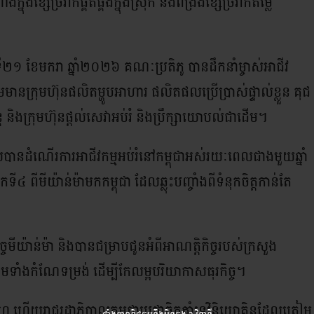
ងខ្សែច្រវាក់ផ្គត់ផ្គង់ក្នុងស្រុក និងពង្រឹងខ្សែច្រវាក់តម្លៃ
្ងៃទី២១ ខែមករា ឆ្នាំ២០២៦ គណៈប្រតិភូ បានដឹកនាំម្ចាស់អាជីវ
រួមមានក្រុមហ៊ុនផលិតម្ហូបអាហារ ផលិតផលប្រើប្រាស់ផ្ទាល់ខ្លួន គុជ
និងក្រុមហ៊ុនផ្តល់សេវាអប់រំ និងប្រឹក្សាយោបល់ជាដើម។
ានដំណើរការអាជីវកម្មអប់រំនៅកម្ពុជាអស់រយៈពេលជាងមួយឆ្នាំ
 ពីមីយ៉ាន់ម៉ាមកកម្ពុជា ដែលឆ្លុះបញ្ចាំងពីទំនុកចិត្តកាន់តែ
ចមីយ៉ាន់ម៉ា និងបានជម្រាបជូនអំពីអាណត្តិកិច្ចរបស់ក្រសួង
៍ ព្រមទាំងកំណែទម្រង់ ដើម្បីកែលម្អបរិយាកាសធុរកិច្ច។
ើយរាជរដ្ឋាភិបាលកម្ពុជាប្តេជ្ញាចិត្តគាំទ្រវិនិយោគិនដែលត្រៀម