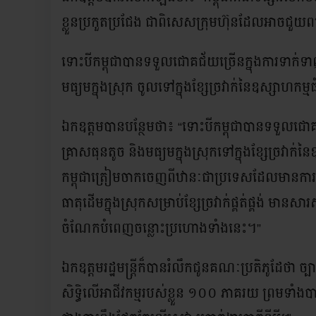
ខ្លួនប្រកួតប្រជែង ជាពិសេសក្រុមហ៊ុនដែលអាចជួយពង្រឹងខ
ទោះបីកម្ពុជាបានទទួលជោគជ័យច្រើនក្នុងការទាក់ទា
មធ្យមក្នុងស្រុក ចូលទៅក្នុងខ្សែច្រវាក់នៃឧស្ស
ឯកឧត្តមបានបន្ថែមថា៖ “ទោះបីកម្ពុជាបានទទួលជោគជ
គ្រាសធុនតូច និងមធ្យមក្នុងស្រុកទៅក្នុងខ្សែច
កម្ពុជាត្រៀមចាកចេញពីឋានៈជាប្រទេសដែលមានការអភ
ធាតុដើមក្នុងស្រុកសម្រាប់ខ្សែច្រវាក់ផ្គត់ផ្គង់ ម
ចំណែកបំពេញចន្លោះប្រហោងទាំងនេះ។”
ឯកឧត្តមរដ្ឋមន្ត្រីក៏បានរំលឹកជូនគណៈប្រតិភូដែថា ច្
សិទ្ធិលើអាជីវកម្មរបស់ខ្លួន ១០០ ភាគរយ ព្រមទាំងបានស