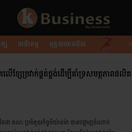
ព្យ
អាជីវកម្ម
បុគ្គលជោគជ័យ
ើខ្សែច្រវាក់ផ្គត់ផ្គង់ដើម្បីគាំទ្រសមត្ថភាពផលិត
ឹងថា គណៈប្រតិភូធុរកិច្ចមីយ៉ាន់ម៉ា បានបង្ហាញចំណាប់