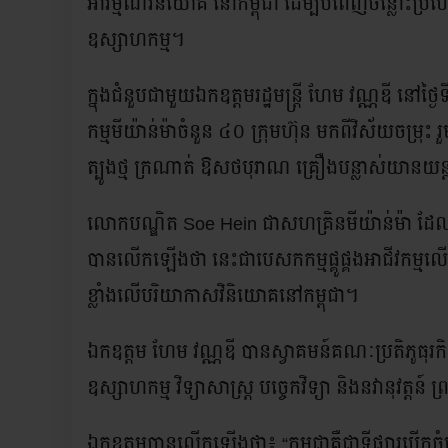
អារម្មណ៍វិនិយោគ នៅកម្ពុជា ដើម្បីបំពេញចន្លោះប្រហោងក្នុ
ឧស្សាហកម្ម។
ក្នុងជំនួបជាមួយឯកឧត្តមរដ្ឋមន្ត្រី ហែម វណ្ណឌី នៅថ
កម្មមីយ៉ាន់ម៉ាចំនួន ៤០ ក្រុមហ៊ុន មកពីវិស័យចម្រុះ 
ត្បូងថ្ម ក្រណាត់ ឱសថបុរាណ គ្រឿងបន្លាស់យានយន្ត 
លោកបណ្ឌិត Soe Hein ជាសហគ្រិនមីយ៉ាន់ម៉ា ដែលប
បានលើកឡើងថា នេះជាបេសកកម្មផ្គូផ្គងអាជីវកម្មលើកទី៤
ខ្លាំងលើបរិយាកាសវិនិយោគនៅកម្ពុជា។
ឯកឧត្តម ហែម វណ្ណឌី បានស្វាគមន៍គណៈប្រតិភូធុរកិច្
ឧស្សាហកម្ម វិទ្យាសាស្ត្រ បច្ចេកវិទ្យា និងនវានុវត្តន
ឯកឧត្តមបានលើកឡើងថា៖ “កម្ពុជាគឺជាទីផ្សារបើកចំហ ហ