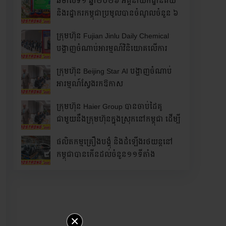
ឆមាសទី១ ឆ្នាំ២០២៦ អគ្គនាយកដ្ឋានគយ
និងរដ្ឋាករកម្ពុជាប្រមូលបានចំណូលចំនួន ៦
២៧៨,២ ប៊ីលានរៀល កើនឡើងប្រមាណ
ក្រុមហ៊ុន Fujian Jinlu Daily Chemical
៤,៥% ធៀបនឹងឆមាសទី១ ឆ្នាំ២០២៥
បង្ហាញចំណាប់អារម្មណ៍វិនិយោគលើការ
ដំឡើងរោងចក្រផលិតសម្ភារៈប្រើប្រាស់ក្នុង
ក្រុមហ៊ុន Beijing Star AI បង្ហាញចំណាប់
ផ្ទះ នៅក្នុងប្រទេសកម្ពុជា
អារម្មណ៍ស្វែងរកឱកាស
វិនិយោគលើបច្ចេកវិទ្យា AI នៅកម្ពុជា
ក្រុមហ៊ុន Haier Group បានចាប់ដៃគូ
ជាមួយនឹងក្រុមហ៊ុនក្នុងស្រុកនៅកម្ពុជា ដើម្បី
បង្កើតរោងចក្រដំឡើងឧបករណ៍ថេប្លេត
ផលិតកម្មគ្រឿងបង្គុំ និងដំឡើងរថយន្តនៅ
(Tablet) ដំបូងគេនៅកម្ពុជា
កម្ពុជាបានកើនដល់ចំនួន១១ទីតាំង
×