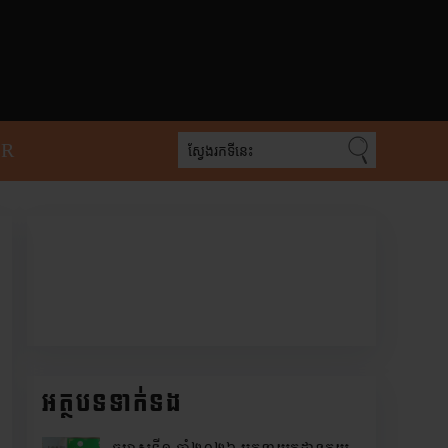
PR
អត្ថបទទាក់ទង