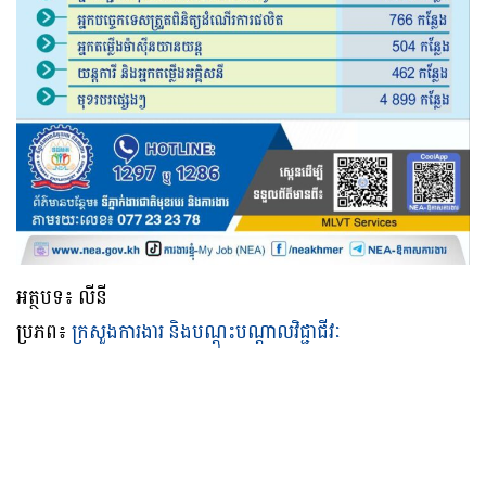
អត្ថបទ៖ លីនី
ប្រភព៖
ក្រសួងការងារ និងបណ្ដុះបណ្ដាលវិជ្ជាជីវៈ