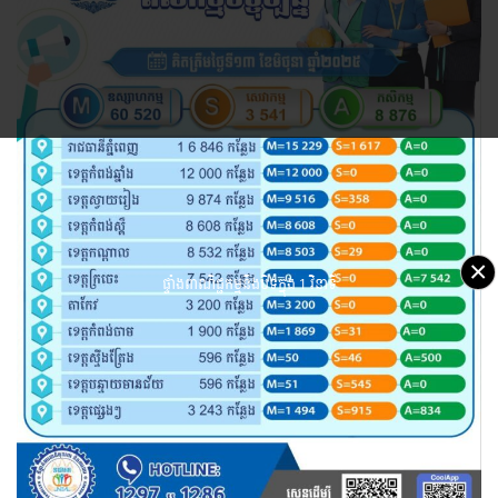
×
ផ្ទាំងពាណិជ្ជកម្មនឹងបិទក្នុង
1 វិនាទី