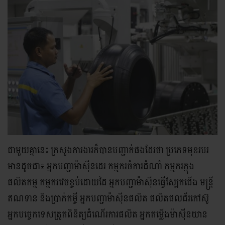
ជាមួយគ្នានេះ ក្រសួងការងារក៏បានបញ្ជាក់ផងដែរថា ប្រភេទមុខរបរ
មានដូចជា៖ អ្នកបញ្ជាម៉ាស៊ីនដេរ កម្មករចំការដំណាំ កម្មករក្នុង
ផលិតកម្ម កម្មករវេចខ្ចប់ដោយដៃ អ្នកបញ្ជាម៉ាស៊ីនធ្វើស្បែកជើង មន្រ្តី
ឥណទាន និងប្រាក់កម្ចី អ្នកបញ្ជាម៉ាស៊ីនផលិត ផលិតផលជ័រកៅស៊ូ
អ្នកបច្ចេកទេសត្រួតពិនិត្យដំណើរការផលិត អ្នកតម្លើងម៉ាស៊ីនយាន