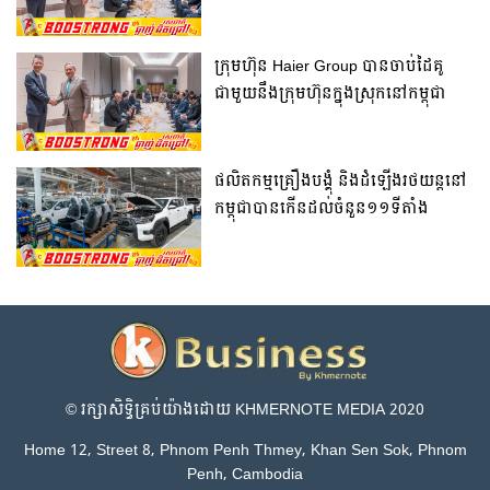
វិនិយោគលើបច្ចេកវិទ្យា AI នៅកម្ពុជា
ក្រុមហ៊ុន Haier Group បានចាប់ដៃគូ
ជាមួយនឹងក្រុមហ៊ុនក្នុងស្រុកនៅកម្ពុជា
ដើម្បីបង្កើតរោងចក្រដំឡើង
ឧបករណ៍ថេប្លេត (Tablet) ដំបូងគេនៅ
កម្ពុជា
ផលិតកម្មគ្រឿងបង្គុំ និងដំឡើងរថយន្តនៅ
កម្ពុជាបានកើនដល់ចំនួន១១ទីតាំង
© រក្សា​សិទ្ធិ​គ្រប់​យ៉ាង​ដោយ​ KHMERNOTE MEDIA 2020
Home 12, Street 8, Phnom Penh Thmey, Khan Sen Sok, Phnom
Penh, Cambodia