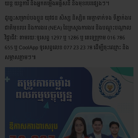
យន្ត យន្តការី និងអ្នកតម្លើងអគ្គិសនី និងមុខរបរផ្សេងៗ។
ដូច្នេះសម្រាប់បងប្អូន យុវជន សិស្ស និស្សិត មេត្តាទាក់ទង ទីភ្នាក់ងារ
ជាតិមុខរបរ និងការងារ (NEA) នៃក្រសួងការងារ និងបណ្ដុះបណ្ដាល
វិជ្ជាជីវៈ តាមរយៈទូរសព្ទ 1297 ឬ 1286 ឬ តេឡេក្រាម 016 786
655 ឬ CoolApp ទូរសព្ទលេខ 077 23 23 78 ដើម្បីចុះឈ្មោះ និង
សម្ភាសភ្លាមៗ៕