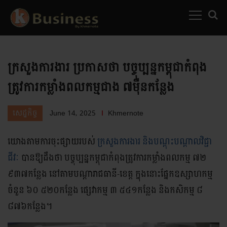
MENU
SEARC
ក្រសួងការងារ ប្រកាសថា បច្ចុប្បន្នកម្ពុជាកំពុង
ត្រូវការកម្លាំងពលកម្មជាង ៧ម៉ឺនកន្លែង
June 14, 2025
Khmernote
សេដ្ឋកិច្ច
យោងតាមការចុះផ្សាយរបស់
ក្រសួងការងារ និងបណ្ដុះបណ្ដាលវិជ្ជា
ជីវៈ
បានឱ្យដឹងថា បច្ចុប្បន្នកម្ពុជាកំពុងត្រូវការកម្លាំងពលកម្ម ៧២
៩៣៧កន្លែង នៅតាមបណ្ដារាជធានី-ខេត្ត ក្នុងនោះផ្នែកឧស្សាហកម្ម
ចំនួន ៦០ ៥២០កន្លែង ផ្សេវាកម្ម ៣ ៥៤១កន្លែង និងកសិកម្ម ៨
៨៧៦កន្លែង។