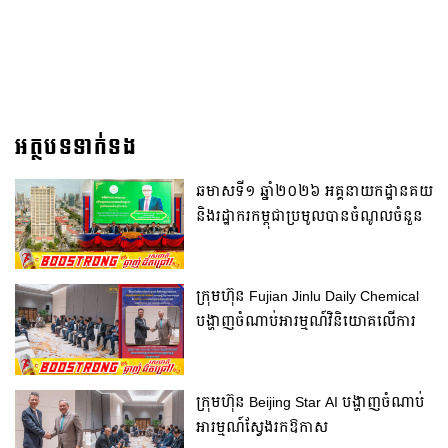
អត្ថបទទាក់ទង
ឆមាសទី១ ឆ្នាំ២០២៦ អគ្គនាយកដ្ឋានគយ
និងរដ្ឋាករកម្ពុជាប្រមូលបានចំណូលចំនួន
៦ ២៧៨,២ ប៊ីលានរៀល កើនឡើង
ប្រមាណ ៤,៥% ធៀបនឹងឆមាសទី១
ឆ្នាំ២០២៥
ក្រុមហ៊ុន Fujian Jinlu Daily Chemical
បង្ហាញចំណាប់អារម្មណ៍វិនិយោគលើការ
ដំឡើងរោងចក្រផលិតសម្ភារៈប្រើប្រាស់ក្នុង
ផ្ទះ នៅក្នុងប្រទេសកម្ពុជា
ក្រុមហ៊ុន Beijing Star AI បង្ហាញចំណាប់
អារម្មណ៍ស្វែងរកឱកាស