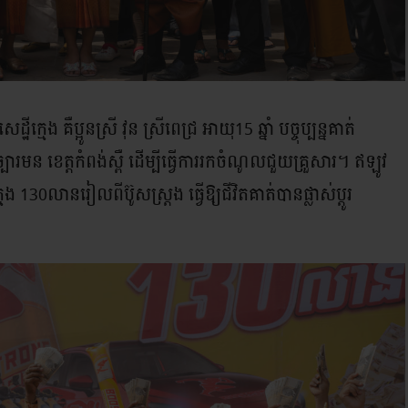
្មេង គឺប្អូនស្រី វុន ស្រីពេជ្រ អាយុ15 ឆ្នាំ បច្ចុប្បន្នគាត់
 ខេត្តកំពង់ស្ពឺ ដើម្បីធ្វើការរកចំណូលជួយគ្រួសារ។ ឥឡូវ
 130លានរៀលពីប៊ូសស្រ្តង ធ្វើឱ្យជីវិតគាត់បានផ្លាស់ប្ដូរ