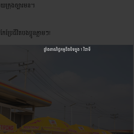
យក្រុងច្បារមន។
 កែប្រែជីវិតបងប្អូនភ្លាមៗ!