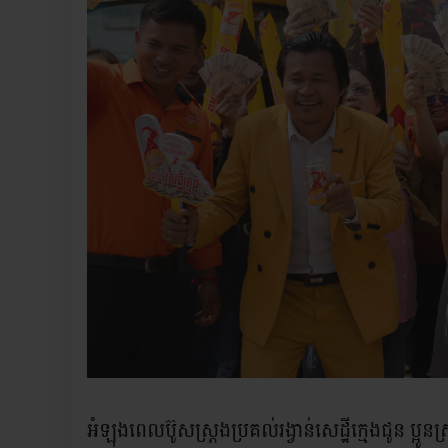
អំឡុងពេលប៊ូសស្រ្តងប្រគល់រង្វាន់សេដ្ឋីក្មេងជូន ប្អូនស្