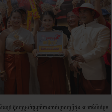
រីពេជ្រ ប៊ូសស្រ្តងចិត្តល្អក៏បានចាក់ហ្គាសហ្វ្រីជូន 300កង់បីបន្ថែម