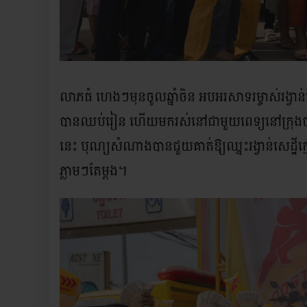
លាភធំ ហេងៗមុនចូលឆ្នាំចិន អបអរសាទរម្ចាស់រង្វាន់សេដ្ឋីក
បានឈប់រៀន ហើយមករស់នៅជាមួយពេទ្យនៅក្រុងច្បារមន
នេះ បុណ្យសំណាងបានជួយគាត់ឱ្យឈ្នះរង្វាន់សេដ្ឋីក្មេង
ភ្លាមៗតែម្ដង។