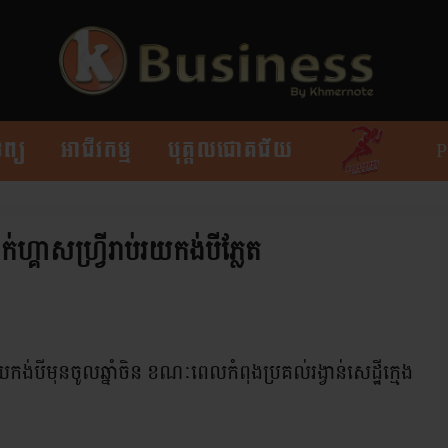
ព្យ
អាជីវកម្ម
បុគ្គលជោគជ័យ
ក់ហ្គាសហ្វ្រីរាប់រយកង់បីភ្លែត
់រយកង់បីមុនចូលឆ្នាំចិន ខណៈពេលកំពុងប្រគល់រង្វាន់សេដ្ឋីក្មេង