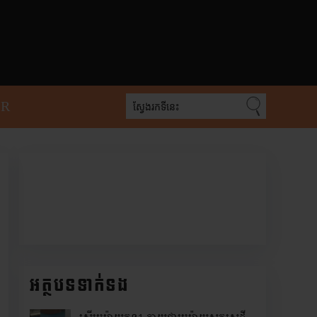
PR
អត្ថបទទាក់ទង