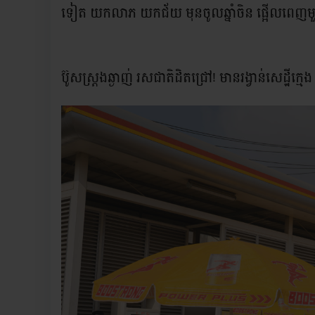
ទៀត យកលាភ យកជ័យ មុនចូលឆ្នាំចិន ផ្អើលពេញមួ
ប៊ូសស្រ្តងឆ្ងាញ់ រសជាតិដិតជ្រៅ! មានរង្វាន់សេដ្ឋីក្មេង