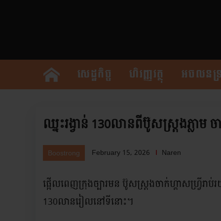
សេដ្ឋកិច្ច
ហិរញ្ញវត្ថុ
អចលនទ្រ
ឈ្នះរង្វាន់ 130លានពីប៊ូសស្រ្តងភ្លាម ចា
February 15, 2026
Naren
Boostrong
ផ្អើលពេញក្រុងច្បារមន ប៊ូសស្រ្តងចាក់ហ្គាសហ្វ្រីរាប
130លានរៀលនៅទីនោះ។