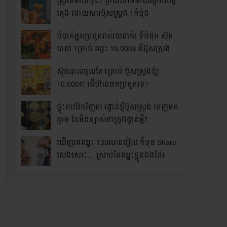
ស្រ្តីមេម៉ាយកូន1 ក្លាយជាមេម៉ាយស្តុកសេដ្ឋី
ក្មេង ដោយសារប៊ូសស្រ្តង 1កំប៉ុង
បំបាក់អ្នកប្រកួតរាប់រយនាក់! ទីបំផុត ស៊ុត
បាល់ 1គ្រាប់ ឈ្នះ 10,000$ ពីប៊ូសស្រ្តង
ស៊ុតបាល់ចូលតែ1គ្រាប់ ប៊ូសស្រ្តងឱ្យ
10,000$! តើហ៊ានមកប្រកួតទេ?
ផ្ទុះការវែកញែក! រង្វាន់ថ្មីប៊ូសស្រ្តង ចេញមក
ភ្លាម តែមិនច្បាស់ថាត្រូវរង្វាន់អ្វី?
ឃើញគេឈ្នះ 130លានរៀល ក៏ចុច Share
លេងសោះ… ស្រាប់តែឈ្នះខ្លួនឯងដែរ