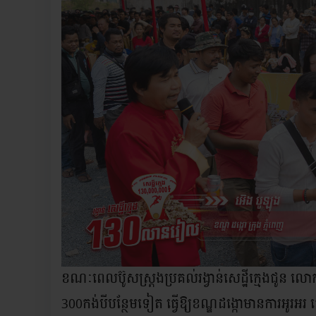
ខណៈពេលប៊ូសស្រ្តងប្រគល់រង្វាន់សេដ្ឋីក្មេងជូន លោក 
300កង់បីបន្ថែមទៀត ធ្វើឱ្យខណ្ឌដង្កោមានការអូរអរ ផ្អ