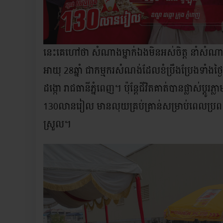
នេះគេហៅថា សំណាងម្នាក់ឯងមិនអស់ចិត្ត នាំសំ
អាយុ 28ឆ្នាំ ជាកម្មករសំណង់ដែលខំប្រឹងប្រែងទាំងថ
ដង្កោ រាជធានីភ្នំពេញ។ ប៉ុន្តែជីវិតគាត់បានផ្លាស់ប្ដូរភ
130លានរៀល មានលុយគ្រប់គ្រាន់សម្រាប់ពេលប្រពន្ធ
ស្រួល។