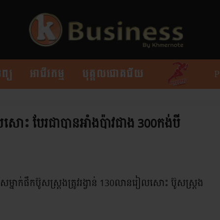
ព្យ
អាជីវកម្ម
បុគ្គលជោគជ័យ
រៀលសោះ បែរជាបានអាំងប៉ាវជាង 300កង់បី
្នាក់ផឹកប៊ូសស្រ្តងត្រូវរង្វាន់ 130លានរៀលសោះ ប៊ូសស្រ្តង