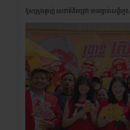
ប៊ូសស្រ្តងឆ្ងាញ់ រសជាតិដិតជ្រៅ! មានរង្វាន់សេដ្ឋីក្មេង