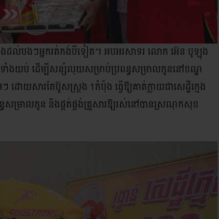
ណាងដល់បងៗអ្នករត់កង់បីទៀត។ អបអរសាទរ លោក អ៊េន បូឡុង
្ងៃទាំងយប់ ដើម្បីសន្សំលុយសម្រាប់ប្រពន្ធសម្រាលកូននៅខណ្ឌ
្លាមៗ ដោយសារតែប៊ូសស្រ្តង 1កំប៉ុង ធ្វើឱ្យគាត់ក្លាយជាសេដ្ឋីក្មេង
សម្រាលកូន និងផ្គត់ផ្គង់គ្រួសារឱ្យរស់នៅបានស្រណុកសុខ