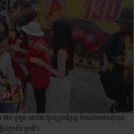
អ៊េន បូឡុង នោះដែរ ប៊ូសស្រ្តងចិត្តល្អ ក៏បានចែកអាំងប៉ាវជូន
ើលភ្លុកទឹក ភ្លុកដី។