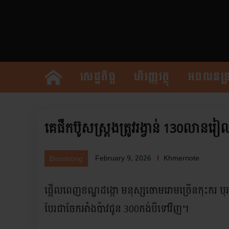
សេដ្ឋកិច្ច
ហិរញ្ញវត្ថុ
អចលនទ្រ
គេផឹកប៊ូសស្រ្តងត្រូវរង្វាន់ 130លាន
February 9, 2026
Khmernote
Boostrong
ផ្អើលពេញខណ្ឌដង្កោ មនុស្សចោមរោមច្រើនកុះករ បុរសម
បែរជាចែកអាំងប៉ាវជូន 300កង់បីទៅវិញ។