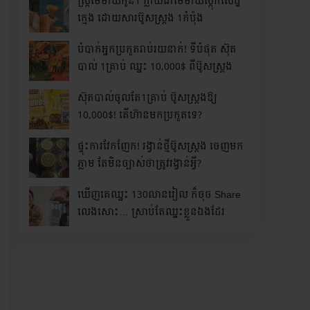
ស្រ្តីមេម៉ាយកូន1 ក្លាយជាមេម៉ាយស្តុកសេដ្ឋី
ក្មេង ដោយសារប៊ូសស្រ្តង 1កំប៉ុង
បំបាក់អ្នកប្រកួតរាប់រយនាក់! ទីបំផុត ស៊ុត
បាល់ 1គ្រាប់ ឈ្នះ 10,000$ ពីប៊ូសស្រ្តង
ស៊ុតបាល់ចូលតែ1គ្រាប់ ប៊ូសស្រ្តងឱ្យ
10,000$! តើហ៊ានមកប្រកួតទេ?
ផ្ទុះការវែកញែក! រង្វាន់ថ្មីប៊ូសស្រ្តង ចេញមក
ភ្លាម តែមិនច្បាស់ថាត្រូវរង្វាន់អ្វី?
ឃើញគេឈ្នះ 130លានរៀល ក៏ចុច Share
លេងសោះ… ស្រាប់តែឈ្នះខ្លួនឯងដែរ