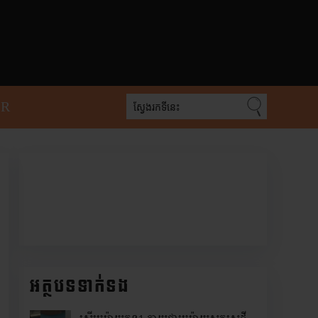
PR
អត្ថបទទាក់ទង