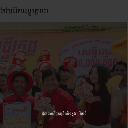
 កែប្រែជីវិតបងប្អូនភ្លាមៗ!