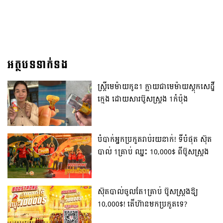
អត្ថបទទាក់ទង
ស្រ្តីមេម៉ាយកូន1 ក្លាយជាមេម៉ាយស្តុកសេដ្ឋី
ក្មេង ដោយសារប៊ូសស្រ្តង 1កំប៉ុង
បំបាក់អ្នកប្រកួតរាប់រយនាក់! ទីបំផុត ស៊ុត
បាល់ 1គ្រាប់ ឈ្នះ 10,000$ ពីប៊ូសស្រ្តង
ស៊ុតបាល់ចូលតែ1គ្រាប់ ប៊ូសស្រ្តងឱ្យ
10,000$! តើហ៊ានមកប្រកួតទេ?