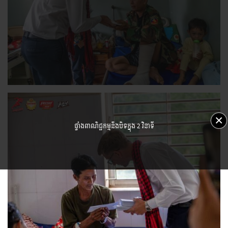
×
ផ្ទាំងពាណិជ្ជកម្មនឹងបិទក្នុង
1 វិនាទី