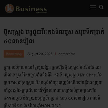
MENU
SEARC
ប៊ូសស្រ្តង បន្តជួយវីរៈកងទ័ពរបួស សរុបទឹកប្រាក់
៤០លានរៀល
August 20, 2025
Khmernote
Boostrong
ក្ដុកក្ដុលចិត្តណាស់! ខ្មែរជួយខ្មែរ! ក្រុមហ៊ុនប៊ូសស្រ្តង មិនឱបដៃឈរ
មើលទេ គ្រាន់តែទទួលដំណឹងពីវីរៈកងទ័ពរបួសភ្លាម Mr. Christ និង
ក្រុមការងារប៊ូសស្រ្តង មិនបង្អង់ចាំយូរ ចេញដំណើរទៅមន្ទីរពេទ្យមួយ
កន្លែងនៅខេត្តព្រះវិហារ ដើម្បីផ្ដល់ភាពកក់ក្ដៅដល់ក្រុមគ្រួសារវីរៈ
កងទ័ពរបួស និងជួយឧបត្ថម្ភទឹកប្រាក់ សរុប ៤០លានរៀល កាលពី
ព្រឹកថ្ងៃទី១៩ ខែសីហា ឆ្នាំ២០២៥នេះ។