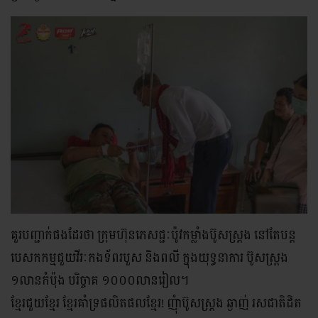
គួរបញ្ជាក់ផងដែរថា ក្រុមហ៊ុនភេសជ្ជៈប៉ូវកម្លាំងប៊ូសស្រ្តង នៅតែបន្ត
បេសកកម្មជួយវីរៈកងទ័ពរបួស និងពលី ក្នុងយុទ្ធនាការ ប៊ូសស្រ្តង
១លានកំប៉ុង បរិច្ចាគ ១០០០លានរៀល។
ខ្មែរជួយខ្មែរ ខ្មែរគាំទ្រផលិតផលខ្មែរ! ញុំាប៊ូសស្រ្តង ឆ្ងាញ់ រសជាតិដិត