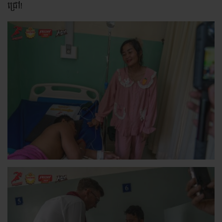
ជ្រៅ!