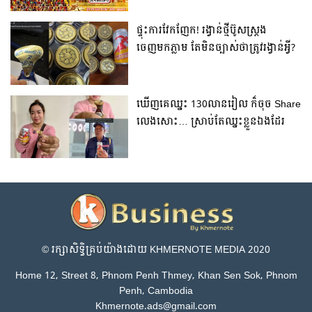
ផ្ទុះការវែកញែក! រង្វាន់ថ្មីប៊ូសស្រ្តង
ចេញមកភ្លាម តែមិនច្បាស់ថាត្រូវរង្វាន់អ្វី?
ឃើញគេឈ្នះ 130លានរៀល ក៏ចុច Share
លេងសោះ… ស្រាប់តែឈ្នះខ្លួនឯងដែរ
© រក្សា​សិទ្ធិ​គ្រប់​យ៉ាង​ដោយ​ KHMERNOTE MEDIA 2020
Home 12, Street 8, Phnom Penh Thmey, Khan Sen Sok, Phnom
Penh, Cambodia
Khmernote.ads@gmail.com